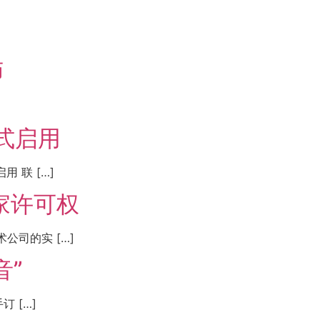
师
式启用
 联 […]
家许可权
司的实 […]
音”
 […]