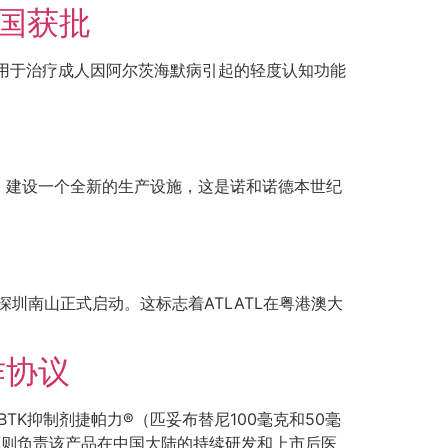
国获批
）用于治疗成人因阿尔茨海默病引起的轻度认知功能
e）建设一个全新的生产设施，这是诺和诺德本世纪
”）在深圳南山正式启动。这标志着ATLATL在粤港澳大
作协议
TK抑制剂捷帕力®（匹妥布替尼100毫克和50毫
药则负责该产品在中国大陆的持续研发和上市后医