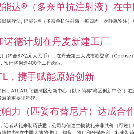
记能达®（多奈单抗注射液）在中
默病疗法, 记能达®（多奈单抗注射液，每四周一次静脉输注
和诺德计划在丹麦新建工厂
朗（约合87亿元人民币），在丹麦第三大城市欧登塞（Odens
，预计将创造400个工作岗位。
TL，携手赋能原始创新
年12月10日，ATLATL飞镖湾区创新中心（以下简称”湾区创新中心
发展的重要里程碑。
捷帕力（匹妥布替尼片）达成合
日，记者从礼来制药获悉，公司与信达生物就礼来非共价（可逆）B
有捷帕力®在中国大陆的进口、销售、推广和分销权利，礼来制