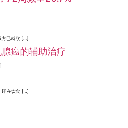
已就欧 […]
乳腺癌的辅助治疗
]
在饮食 […]