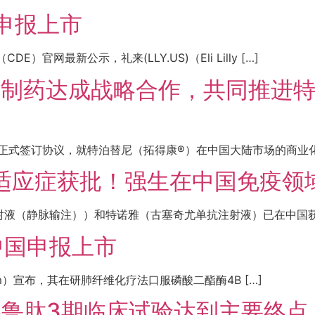
申报上市
网最新公示，礼来(LLY.US)（Eli Lilly […]
罗氏制药达成战略合作，共同推进
方正式签订协议，就特泊替尼（拓得康®）在中国大陆市场的商业化达
适应症获批！强生在中国免疫领域
液（静脉输注））和特诺雅（古塞奇尤单抗注射液）已在中国获得
中国申报上市
lheim）宣布，其在研肺纤维化疗法口服磷酸二酯酶4B […]
格鲁肽3期临床试验达到主要终点，