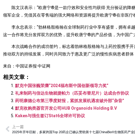
陈文汉表示：“欧唐宁®是一款疗效和安全性均获得·充分验证的降糖
领军企业，凭借其在零售端的强大网络和资源将提升欧唐宁®在非医疗
李永忠表示：“勃林格殷格翰在全球制药行业中享有盛誉，拥有卓越
这一合作将充分发挥双方的优势，提升欧唐宁®的产品价值，为中国广
本次战略合作的成功签约，标志着勃林格殷格翰与上药控股携手开启
推动双方的持续发展，同时共同致力于惠及更广泛的慢性疾病患者群体，
来自：中国证券报·中证网
相关文章：
默克中国张巍荣膺“2024福布斯中国创新领导力奖”
礼来制药与信达生物就捷帕力（匹妥布替尼片）达成合作协议
药明康德公布第三季度财报，紧抓发展机遇攻破外部“杂音”
默克收购类器官开发公司HUB Organoids Holding B.V
Kaken与强生签订Stat6全球许可协议
上一篇
2025年开年巨献，多家跨国Top 20药企已确认赞助第十七届ChinaBio®生物医药产