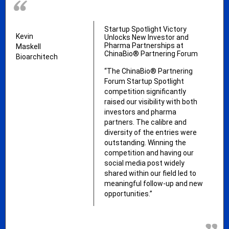
Startup Spotlight Victory
Kevin
Unlocks New Investor and
Pharma Partnerships at
Maskell
ChinaBio® Partnering Forum
Bioarchitech
“The ChinaBio® Partnering
Forum Startup Spotlight
competition significantly
raised our visibility with both
investors and pharma
partners. The calibre and
diversity of the entries were
outstanding. Winning the
competition and having our
social media post widely
shared within our field led to
meaningful follow-up and new
opportunities.”