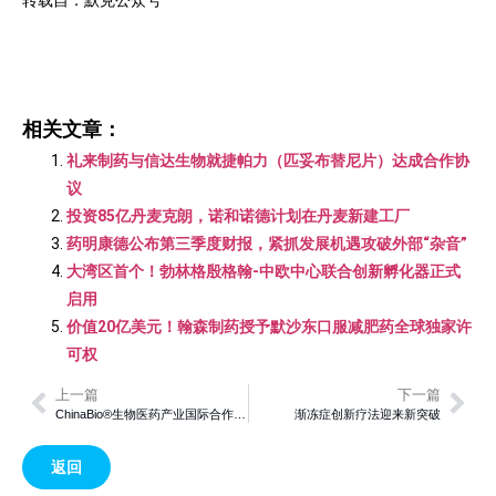
转载自：默克公众号
相关文章：
礼来制药与信达生物就捷帕力（匹妥布替尼片）达成合作协
议
投资85亿丹麦克朗，诺和诺德计划在丹麦新建工厂
药明康德公布第三季度财报，紧抓发展机遇攻破外部“杂音”
大湾区首个！勃林格殷格翰-中欧中心联合创新孵化器正式
启用
价值20亿美元！翰森制药授予默沙东口服减肥药全球独家许
可权
上一篇
下一篇
ChinaBio®生物医药产业国际合作大会助力Biotech企业突破发展瓶颈，加速出海进程
渐冻症创新疗法迎来新突破
返回