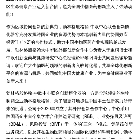
区生命健康产业迈入新台阶，也为全国生物医药创新注入了强劲动
能！
作为区域协同创新的新典范，勃林格殷格翰-中欧中心联合创新孵
化器将充分发挥跨国企业的资源优势与本地创新力量的协同效应，
探索“1+1>2”的合作模式，助力中国生物医药产业实现跨越式发
展。勃林格殷格翰大中华区外部创新合作中心负责人于秉柯博士和
中欧创新医药与健康研究中心总经理於邱黎阳博士共同发出诚挚邀
请：欢迎广大生物医药领域的创新者入驻孵化器，共享全球化创新
平台的资源与机遇，共同赋能中国大健康产业，为生命健康事业开
创新未来！
勃林格殷格翰-中欧中心联合创新孵化器的一方是全球领先的生物
制药企业勃林格殷格翰。为了能更好地抓住中国本土创新实力所带
来的机遇，公司于2020年成立了其外部创新合作中心，中心采用
跨国药企中首个集学术合作跨边界研究（RBB）、业务拓展及许可
（BD&L）、风险投资（BIVF）于一体的“三合一”模式。凭借该创新
业务模式，以及其在生物医药领域的国际化视野和科研积累，勃林