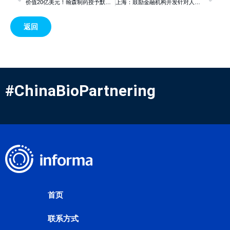
价值20亿美元！翰森制药授予默沙东口服减肥药全球独家许可权
上海：鼓励金融机构开发针对人工智能赋能生物医药领域中小微企业的专项信贷产品
返回
#ChinaBioPartnering
首页
联系方式