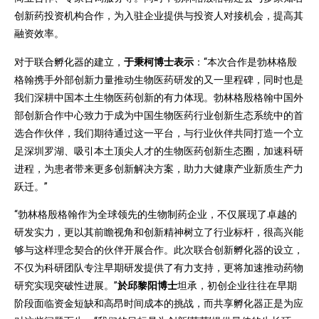
创新药投资机构合作，为入驻企业提供与投资人对接机会，提高其
融资效率。
对于联合孵化器的建立，
于秉柯博士表示
：“本次合作是勃林格殷
格翰携手外部创新力量推动生物医药研发的又一里程碑，同时也是
我们深耕中国本土生物医药创新的有力体现。勃林格殷格翰中国外
部创新合作中心致力于成为中国生物医药行业创新生态系统中的首
选合作伙伴，我们期待通过这一平台，与行业伙伴共同打造一个立
足深圳罗湖、吸引本土顶尖人才的生物医药创新生态圈，加速科研
进程，为患者带来更多创新解决方案，助力大健康产业新质生产力
跃迁。”
“勃林格殷格翰作为全球领先的生物制药企业，不仅展现了卓越的
研发实力，更以其前瞻视角和创新精神树立了行业标杆，很高兴能
够与这样理念契合的伙伴开展合作。此次联合创新孵化器的设立，
不仅为科研团队专注早期研发提供了有力支持，更将加速推动药物
研究实现突破性进展。”
於邱黎阳博士
坦承，初创企业往往在早期
阶段面临资金短缺和高昂时间成本的挑战，而共享孵化器正是为应