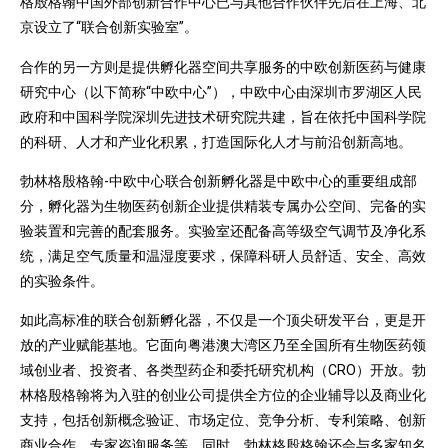
格殷格翰中国外部创新合作中心已与其他合作伙伴先后在上海、北
京设立了“联合创新实验室”。
合作的另一方则是提供孵化器空间共享服务的中欧创新医药与健康
研究中心（以下简称“中欧中心”），中欧中心由深圳市罗湖区人民
政府和中国科学院深圳先进技术研究院共建，旨在依托中国科学院
的科研、人才和产业化积累，打造国际化人才与前沿创新高地。
勃林格殷格翰-中欧中心联合创新孵化器是中欧中心的重要组成部
分，孵化器为生物医药创新企业提供精装专属办公空间、完备的实
验装置和完善的配套服务。实验室还配备高等级空气调节及净化系
统，满足空气质量和温湿度要求，保障科研人员舒适、安全、高效
的实验条件。
如此高标准的联合创新孵化器，不仅是一个顶尖研发平台，更是开
放的产业赋能基地。它面向粤港澳大湾区乃至全国所有生物医药领
域创业者、投资者、各类型药企和委托研究机构（CRO）开放。勃
林格殷格翰将为入驻的创业公司提供全方位的企业辅导以及商业化
支持，包括创新概念验证、市场定位、竞争分析、专利策略、创新
商业合作、专家咨询服务等。同时，勃林格殷格翰还会与多家知名