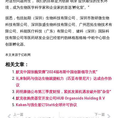
对这些问题而生，“我们的目标是为创新‘萌芽’提供最佳的生长环
境，成为生物医学科学家和企业家的首选‘孵化室’。”
据悉，包括如期（深圳）生物科技有限公司 、深圳市敦研微生物
科技有限公司、深圳肽盛生物科技有限公司、广州思拓生物技术有
限公司、科能医疗科技（广东）有限公司 、健科（深圳）国际科
技有限公司等医药研发企业已经签约勃林格殷格翰-中欧中心联合
创新孵化器。
本文来源于亿欧网
相关文章：
默克中国张巍荣膺“2024福布斯中国创新领导力奖”
礼来制药与信达生物就捷帕力（匹妥布替尼片）达成合作协
议
药明康德公布第三季度财报，紧抓发展机遇攻破外部“杂音”
默克收购类器官开发公司HUB Organoids Holding B.V
Kaken与强生签订Stat6全球许可协议
上一篇
下一篇