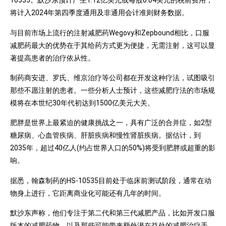
10535。默沙东预计产生1.12亿美元或每股0.04美元的税前费用，
将计入2024年第四季度通用及非通用会计准则财务数据。
与目前市场上流行的注射减肥药Wegovy和Zepbound相比，口服
减肥药最大的优势在于其给药方式更为便捷，无需注射，这可以显
著提高患者的治疗依从性。
制药商安进、罗氏、维京治疗等公司都在开发这种疗法，试图吸引
那些不愿注射的患者。一些分析人士预计，这些减肥疗法的市场规
模将在本世纪30年代初达到1500亿美元大关。
肥胖是世界上最紧迫的健康挑战之一，具有广泛的合并症，如2型
糖尿病、心血管疾病、肝脏疾病和慢性肾脏疾病。据估计，到
2035年，超过40亿人(约占世界人口的50%)将受到肥胖或超重的影
响。
据悉，翰森制药的HS-10535目前处于临床前测试阶段，通常在动
物身上进行，它距离商业化可能还有几年的时间。
默沙东声称，他们专注于第二代和第三代减肥产品，比如开发口服
版本的减肥药物，以及那些可能带来额外潜在益处的减肥治疗手