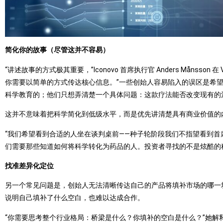
简化你的故事（尽管这并不容易）
“讲述故事的方式极其重要，”Iconovo 首席执行官 Anders Månss
你需要以简单的方式传达核心信息。”一些创始人容易陷入的误区是希
科学教育的；他们只想弄清楚一个具体问题：这款疗法能否改变现有的
这并不意味着把科学简化到低级水平，而是优先讲清楚具有商业价值的
“我们希望看到合适的人坐在谈判桌前——种子轮阶段我们不指望看到首席营销官，但我们
们需要那些知道如何将科学转化为药品的人。投资者寻找的不是炫酷的
找准差异化定位
另一个常见问题是，创始人无法清晰传达自己的产品将填补市场的哪一块空白。Astr
说明自己填补了什么空白，也难以达成合作。
“你需要思考整个行业格局：桥梁是什么？你填补的空白是什么？”她解释道。