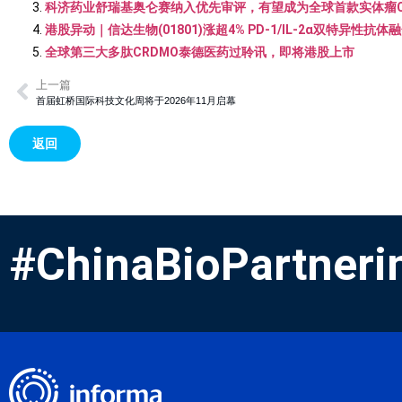
科济药业舒瑞基奥仑赛纳入优先审评，有望成为全球首款实体瘤CA
港股异动｜信达生物(01801)涨超4% PD-1/IL-2α双特异性
全球第三大多肽CRDMO泰德医药过聆讯，即将港股上市
上一篇
首届虹桥国际科技文化周将于2026年11月启幕
返回
#ChinaBioPartneri