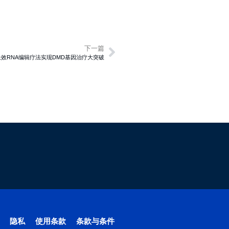
下一篇
：长效RNA编辑疗法实现DMD基因治疗大突破
隐私
使用条款
条款与条件