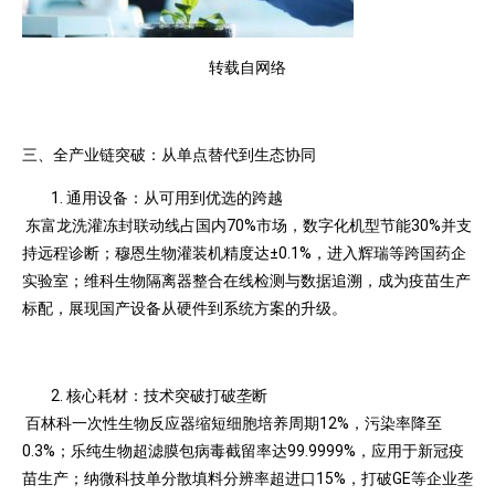
转载自网络
三、全产业链突破：从单点替代到生态协同
通用设备：从可用到优选的跨越
东富龙洗灌冻封联动线占国内70%市场，数字化机型节能30%并支
持远程诊断；穆恩生物灌装机精度达±0.1%，进入辉瑞等跨国药企
实验室；维科生物隔离器整合在线检测与数据追溯，成为疫苗生产
标配，展现国产设备从硬件到系统方案的升级。
核心耗材：技术突破打破垄断
百林科一次性生物反应器缩短细胞培养周期12%，污染率降至
0.3%；乐纯生物超滤膜包病毒截留率达99.9999%，应用于新冠疫
苗生产；纳微科技单分散填料分辨率超进口15%，打破GE等企业垄