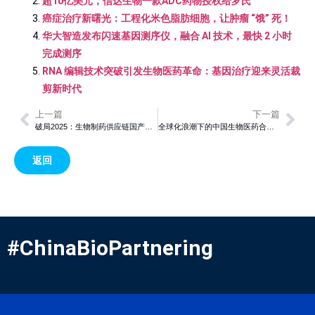
超10亿美元，信达生物一款ADC药物授权给罗氏
癌症治疗新曙光：工程化米色脂肪细胞，让肿瘤 “饿” 死！
华大智造发布闪速基因测序仪，融合 AI 技术，最快 2 小时
完成测序
RNA 编辑技术突破引发生物医药革命：基因治疗迎来灵活裁
剪新时代
上一篇
下一篇
破局2025：生物制药供应链国产替代的突围之路
全球化浪潮下的中国生物医药合作新机遇
返回
#ChinaBioPartnering