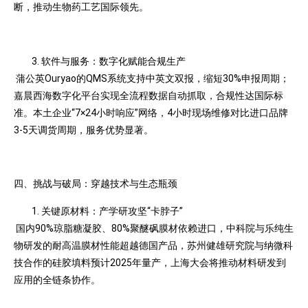
断，推动生物药工艺国际领先。
软件与服务：数字化赋能合规生产
蒲公英Ouryao的QMS系统支持中英文双报，缩短30%申报周期；
嘉晨西海数字化平台实现全流程数据自动抓取，合规性达国际标
准。本土企业“7×24小时响应”网络，4小时现场维修对比进口品牌
3-5天调货周期，服务优势显著。
四、挑战与破局：穿越技术与生态瓶颈
关键原材料：产学研攻坚“卡脖子”
国内90%琼脂糖凝胶、80%聚醚砜膜材依赖进口，中科院与乐纯生
物研发的耐高温膜材性能超越德国产品，苏州健雄研究院与纳微科
技合作的硅胶填料预计2025年量产，上海大会将推动材料研发到
应用的全链条协作。