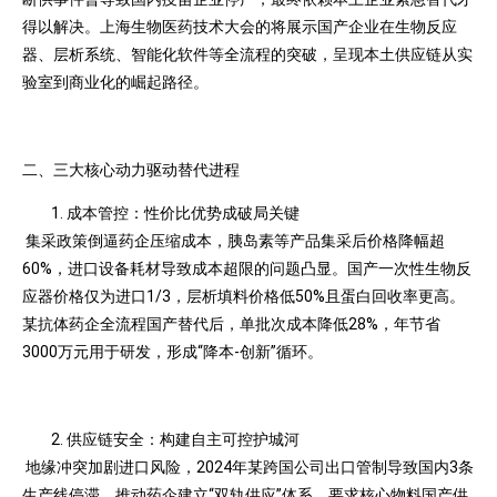
得以解决。上海生物医药技术大会的将展示国产企业在生物反应
器、层析系统、智能化软件等全流程的突破，呈现本土供应链从实
验室到商业化的崛起路径。
二、三大核心动力驱动替代进程
成本管控：性价比优势成破局关键
集采政策倒逼药企压缩成本，胰岛素等产品集采后价格降幅超
60%，进口设备耗材导致成本超限的问题凸显。国产一次性生物反
应器价格仅为进口1/3，层析填料价格低50%且蛋白回收率更高。
某抗体药企全流程国产替代后，单批次成本降低28%，年节省
3000万元用于研发，形成“降本-创新”循环。
供应链安全：构建自主可控护城河
地缘冲突加剧进口风险，2024年某跨国公司出口管制导致国内3条
生产线停滞，推动药企建立“双轨供应”体系，要求核心物料国产供