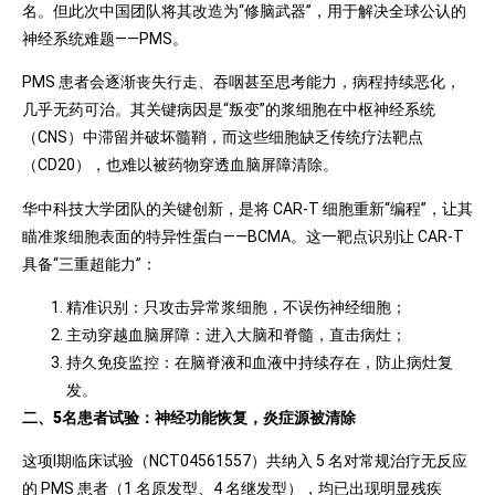
名。但此次中国团队将其改造为“修脑武器”，用于解决全球公认的
神经系统难题——PMS。
PMS 患者会逐渐丧失行走、吞咽甚至思考能力，病程持续恶化，
几乎无药可治。其关键病因是“叛变”的浆细胞在中枢神经系统
（CNS）中滞留并破坏髓鞘，而这些细胞缺乏传统疗法靶点
（CD20），也难以被药物穿透血脑屏障清除。
华中科技大学团队的关键创新，是将 CAR-T 细胞重新“编程”，让其
瞄准浆细胞表面的特异性蛋白——BCMA。这一靶点识别让 CAR-T
具备“三重超能力”：
精准识别：只攻击异常浆细胞，不误伤神经细胞；
主动穿越血脑屏障：进入大脑和脊髓，直击病灶；
持久免疫监控：在脑脊液和血液中持续存在，防止病灶复
发。
二、5名患者试验：神经功能恢复，炎症源被清除
这项Ⅰ期临床试验（NCT04561557）共纳入 5 名对常规治疗无反应
的 PMS 患者（1 名原发型、4 名继发型），均已出现明显残疾