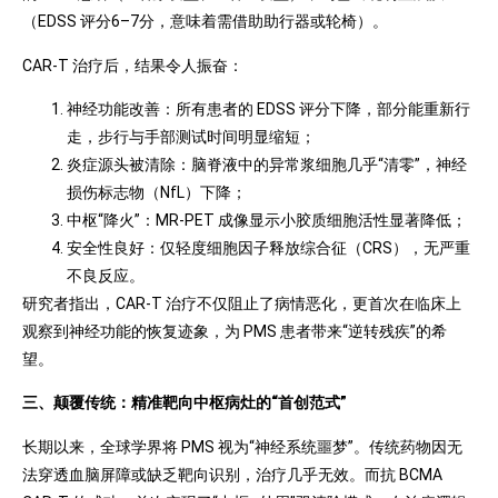
（EDSS 评分6–7分，意味着需借助助行器或轮椅）。
CAR-T 治疗后，结果令人振奋：
神经功能改善：所有患者的 EDSS 评分下降，部分能重新行
走，步行与手部测试时间明显缩短；
炎症源头被清除：脑脊液中的异常浆细胞几乎“清零”，神经
损伤标志物（NfL）下降；
中枢“降火”：MR-PET 成像显示小胶质细胞活性显著降低；
安全性良好：仅轻度细胞因子释放综合征（CRS），无严重
不良反应。
研究者指出，CAR-T 治疗不仅阻止了病情恶化，更首次在临床上
观察到神经功能的恢复迹象，为 PMS 患者带来“逆转残疾”的希
望。
三、颠覆传统：精准靶向中枢病灶的“首创范式”
长期以来，全球学界将 PMS 视为“神经系统噩梦”。传统药物因无
法穿透血脑屏障或缺乏靶向识别，治疗几乎无效。而抗 BCMA