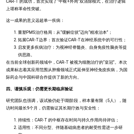
CAR-T 的成功，首次实现了“中枢+外周”双清除模式，在治疗逻辑
上堪称革命性突破。
这一成果的意义远超单一疾病：
重塑PMS治疗格局：从“缓解症状”迈向“精准治本”；
拓展CAR-T边界：首次验证CAR-T在神经系统中的可行性；
启发更多疾病治疗：为视神经脊髓炎、自身免疫性脑炎等提
供思路。
在当前全球创新药领域中，CAR-T 被视为细胞治疗的“皇冠”。本次
成果标志着其应用范围从肿瘤领域正式延伸至神经免疫疾病，为国
际药企与中国科研合作提供了新的方向。
四、谨慎乐观：仍需更长期临床验证
研究团队也强调，该试验仍处于Ⅰ期阶段，样本量有限（5人），随
访时间最长9个月，仍需验证其长期疗效与安全性：
持续性：CAR-T 的中枢存在时间与持久作用尚待评估；
适用性：不同分型、伴随基础病患者的耐受性需进一步研