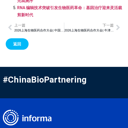
完成测序
RNA 编辑技术突破引发生物医药革命：基因治疗迎来灵活裁
剪新时代
上一篇
下一篇
2026上海生物医药合作大会| 中国创新药企凭借高效研发与成本优势获得全球认可 出海合作热潮持续涌动
2026上海生物医药合作大会| 牛津大学CleaN3技术突破线性无帽mRNA瓶颈，翻译效率提升7.6倍
返回
#ChinaBioPartnering