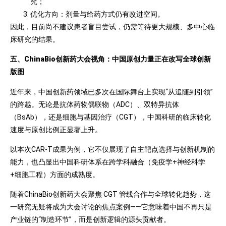
究；
优化方向：剂量与给药方式仍有改进空间。
因此，目前尚不建议患者盲目尝试，仍需等待更大规模、多中心临
床研究的结果。
五、ChinaBio创新药大会视角：中国原创力量正在改写全球创新
版图
近年来，中国创新药领域已多次在国际舞台上实现“从追随到引领”
的跨越。无论是抗体药物偶联物（ADC）、双特异抗体
（BsAb），还是细胞与基因治疗（CGT），中国科研的临床转化
速度与原创比例正显著上升。
以本次CAR-T成果为例，它不仅展现了自主靶点选择与创新机制的
能力，也凸显出中国科研体系在跨学科融合（免疫学+神经科学
+细胞工程）方面的成熟度。
随着ChinaBio创新药大会聚焦 CGT 管线合作与全球转化趋势，这
一研究无疑将成为大会讨论的焦点案例——它意味着中国不再只是
产业链的“制造环节”，而是创新逻辑的源头贡献者。