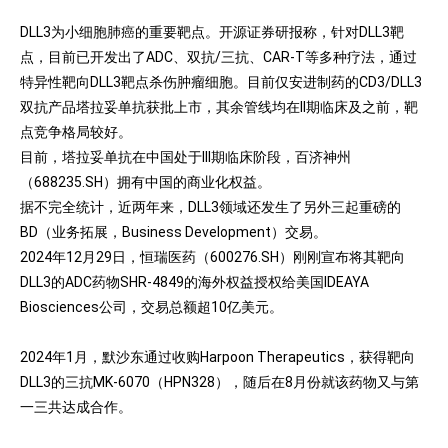
DLL3为小细胞肺癌的重要靶点。开源证券研报称，针对DLL3靶
点，目前已开发出了ADC、双抗/三抗、CAR-T等多种疗法，通过
特异性靶向DLL3靶点杀伤肿瘤细胞。目前仅安进制药的CD3/DLL3
双抗产品塔拉妥单抗获批上市，其余管线均在II期临床及之前，靶
点竞争格局较好。
目前，塔拉妥单抗在中国处于III期临床阶段，百济神州
（688235.SH）拥有中国的商业化权益。
据不完全统计，近两年来，DLL3领域还发生了另外三起重磅的
BD（业务拓展，Business Development）交易。
2024年12月29日，恒瑞医药（600276.SH）刚刚宣布将其靶向
DLL3的ADC药物SHR-4849的海外权益授权给美国IDEAYA
Biosciences公司，交易总额超10亿美元。
2024年1月，默沙东通过收购Harpoon Therapeutics，获得靶向
DLL3的三抗MK-6070（HPN328），随后在8月份就该药物又与第
一三共达成合作。