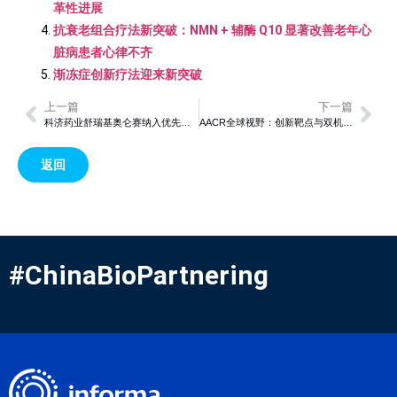
革性进展
抗衰老组合疗法新突破：NMN + 辅酶 Q10 显著改善老年心
脏病患者心律不齐
渐冻症创新疗法迎来新突破
上一篇
下一篇
科济药业舒瑞基奥仑赛纳入优先审评，有望成为全球首款实体瘤CAR-T产品
AACR全球视野：创新靶点与双机制策略揭开ADC未来
返回
#ChinaBioPartnering