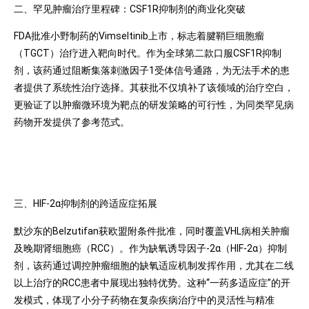
二、罕见肿瘤治疗里程碑：CSF1R抑制剂的商业化突破
FDA批准小野制药的Vimseltinib上市，标志着腱鞘巨细胞瘤
（TGCT）治疗进入靶向时代。作为全球第二款口服CSF1R抑制
剂，该药通过阻断集落刺激因子1受体信号通路，为无法手术的患
者提供了系统性治疗选择。其获批不仅填补了该领域的治疗空白，
更验证了以肿瘤微环境为靶点的研发策略的可行性，为同类罕见病
药物开发提供了参考范式。
三、HIF-2α抑制剂的跨适应症拓展
默沙东的Belzutifan获欧盟附条件批准，同时覆盖VHL病相关肿瘤
及晚期肾细胞癌（RCC）。作为缺氧诱导因子-2α（HIF-2α）抑制
剂，该药通过调控肿瘤细胞的缺氧适应机制发挥作用，尤其在二线
以上治疗的RCC患者中展现出独特优势。这种“一药多适应症”的开
发模式，体现了小分子药物在复杂疾病治疗中的灵活性与精准