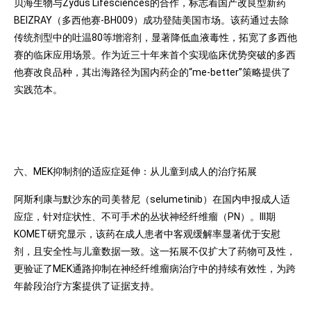
贝海生物与Zydus Lifesciences的合作，标志着国产改良型新药
BEIZRAY（多西他赛-BH009）成功登陆美国市场。该药通过去除
传统剂型中的吐温80等增溶剂，显著降低血液毒性，拓宽了多西他
赛的临床应用场景。作为近三十年来首个实现临床优势突破的多西
他赛改良品种，其出海路径为国内药企的“me-better”策略提供了
实践范本。
六、MEK抑制剂的适应症延伸：从儿童到成人的治疗拓展
阿斯利康与默沙东的司美替尼（selumetinib）在国内申报成人适
应症，针对症状性、不可手术的丛状神经纤维瘤（PN）。III期
KOMET研究显示，该药在成人患者中客观缓解率显著优于安慰
剂，且安全性与儿童数据一致。这一拓展不仅扩大了药物可及性，
更验证了MEK通路抑制在神经纤维瘤病治疗中的持续有效性，为跨
年龄段治疗方案提供了证据支持。