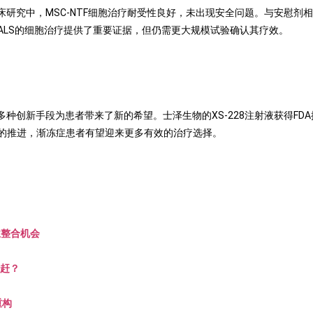
床研究中，
MSC-NTF
细胞治疗耐受性良好，未出现安全问题。与安慰剂相
ALS
的细胞治疗提供了重要证据，但仍需更大规模试验确认其疗效。
多种创新手段为患者带来了新的希望。士泽生物的
XS-228
注射液获得
FDA
的推进，渐冻症患者有望迎来更多有效的治疗选择。
业整合机会
追赶？
重构