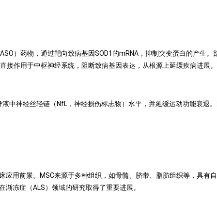
ASO
）药物，通过靶向致病基因
SOD1
的
mRNA
，抑制突变蛋白的产生。
直接作用于中枢神经系统，阻断致病基因表达，从根源上延缓疾病进展。
脊液中神经丝轻链（
NfL
，神经损伤标志物）水平，并延缓运动功能衰退。
床应用前景。
MSC
来源于多种组织，如骨髓、脐带、脂肪组织等，具有自
在渐冻症（
ALS
）领域的研究取得了重要进展。