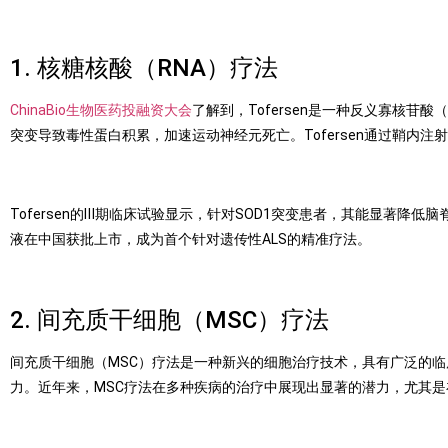
1.
核糖核酸（
RNA
）疗法
ChinaBio生物医药投融资大会
了解到，
Tofersen
是一种反义寡核苷酸（
突变导致毒性蛋白积累，加速运动神经元死亡。
Tofersen
通过鞘内注射
Tofersen
的Ⅲ期临床试验显示，针对
SOD1
突变患者，其能显著降低脑
液在中国获批上市，成为首个针对遗传性
ALS
的精准疗法。
2.
间充质干细胞（
MSC
）疗法
间充质干细胞（
MSC
）疗法是一种新兴的细胞治疗技术，具有广泛的临
力。近年来，
MSC
疗法在多种疾病的治疗中展现出显著的潜力，尤其是