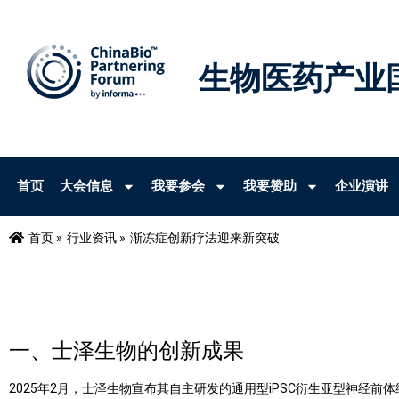
生物医药产业
首页
大会信息
我要参会
我要赞助
企业演讲
首页 »
行业资讯 »
渐冻症创新疗法迎来新突破
一、士泽生物的创新成果
2025
年
2
月，士泽生物宣布其自主研发的通用型
iPSC
衍生亚型神经前体