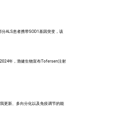
部分
ALS
患者携带
SOD1
基因突变，该
2024
年，渤健生物宣布
Tofersen
注射
我更新、多向分化以及免疫调节的能