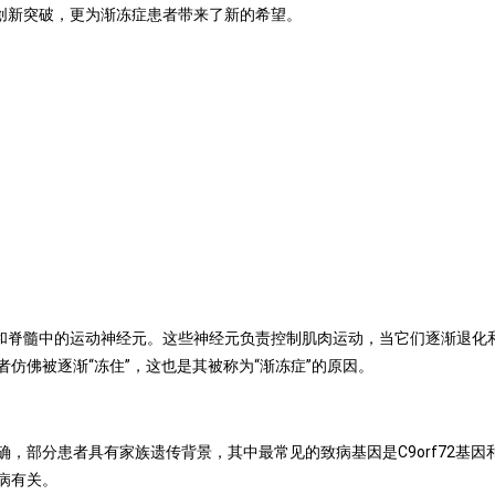
创新突破，更为渐冻症患者带来了新的希望。
和脊髓中的运动神经元。这些神经元负责控制肌肉运动，当它们逐渐退化
者仿佛被逐渐
“
冻住
”
，这也是其被称为
“
渐冻症
”
的原因。
确，部分患者具有家族遗传背景，其中最常见的致病基因是
C9orf72
基因
病有关。