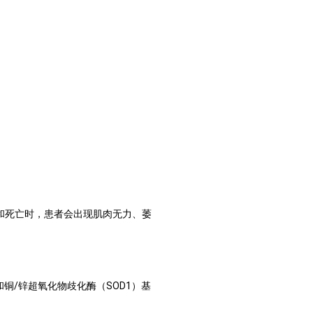
和死亡时，患者会出现肌肉无力、萎
和铜
/
锌超氧化物歧化酶（
SOD1
）基