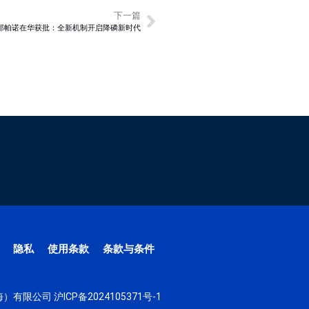
下一篇
ss新药替那帕诺在华获批：全新机制开启降磷新时代
隐私
使用条款
条款与条件
（上海）有限公司
沪ICP备2024105371号-1