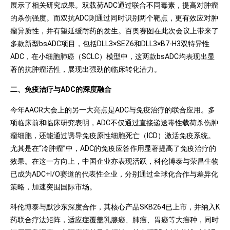
展示了相关研究成果。双载荷ADC通过联合不同毒素，提高对肿瘤
的杀伤强度。而双抗ADC则通过同时识别两个靶点，更有效应对肿
瘤异质性，并有望延缓耐药的发生。百奥赛图在此次会议上带来了
多款新型bsADC项目，包括DLL3×SEZ6和DLL3×B7-H3双特异性
ADC，在小细胞肺癌（SCLC）模型中，这两款bsADC均表现出显
著的抗肿瘤活性，展现出强劲的临床转化潜力。
二、免疫治疗与ADC的深度融合
今年AACR大会上的另一大亮点是ADC与免疫治疗的联合应用。多
项临床前和临床研究表明，ADC不仅通过直接递送毒性载荷杀伤肿
瘤细胞，还能通过诱导免疫原性细胞死亡（ICD）激活免疫系统。
尤其是在“冷肿瘤”中，ADC的免疫应答作用显著提高了免疫治疗的
效果。在这一方向上，中国企业亦表现活跃，科伦博泰与荣昌生物
已成为ADC+I/O赛道的代表性企业，分别通过全球化合作与差异化
策略，加速突围国际市场。
科伦博泰与默沙东深度合作，其核心产品SKB264已上市，并纳入K
药联合疗法矩阵，适应症覆盖乳腺癌、肺癌、胃癌等大癌种，同时