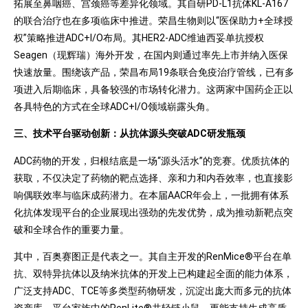
拓展至鼻咽癌、宫颈癌等差异化领域。其自研PD-L1抗体KL-A167
的联合治疗也在多项临床中推进。荣昌生物则以“医保助力+全球授
权”策略推进ADC+I/O布局。其HER2-ADC维迪西妥单抗授权
Seagen（现辉瑞）海外开发，在国内则通过率先上市并纳入医保
快速放量。围绕该产品，荣昌布局19条联合免疫治疗管线，已有多
项进入后期临床，具备较强的市场转化潜力。这两家中国药企正以
各具特色的方式在全球ADC+I/O领域崭露头角。
三、技术平台驱动创新：从抗体源头突破ADC研发瓶颈
ADC药物的开发，归根结底是一场“源头活水”的竞赛。优质抗体的
获取，不仅决定了药物的靶点选择、亲和力和内吞效率，也直接影
响偶联效率与临床成药潜力。在本届AACR年会上，一批拥有体系
化抗体发现平台的企业展现出强劲的先发优势，成为推动新靶点突
破和全球合作的重要力量。
其中，百奥赛图正是代表之一。其自主开发的RenMice®平台在单
抗、双特异抗体以及纳米抗体的开发上已构建起全面的能力体系，
广泛支持ADC、TCE等多类型药物研发，沉淀出庞大而多元的抗体