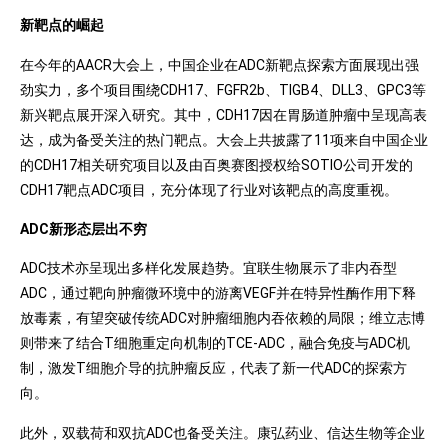
新靶点的崛起
在今年的AACR大会上，中国企业在ADC新靶点探索方面展现出强
劲实力，多个项目围绕CDH17、FGFR2b、TIGB4、DLL3、GPC3等
新兴靶点展开深入研究。其中，CDH17因在胃肠道肿瘤中呈现高表
达，成为备受关注的热门靶点。大会上共披露了11项来自中国企业
的CDH17相关研究项目以及由百奥赛图授权给SOTIO公司开发的
CDH17靶点ADC项目，充分体现了行业对该靶点的高度重视。
ADC新形态层出不穷
ADC技术亦呈现出多样化发展趋势。宜联生物展示了非内吞型
ADC，通过靶向肿瘤微环境中的游离VEGF并在特异性酶作用下释
放毒素，有望突破传统ADC对肿瘤细胞内吞依赖的局限；维立志博
则带来了结合T细胞重定向机制的TCE-ADC，融合免疫与ADC机
制，激发T细胞介导的抗肿瘤反应，代表了新一代ADC的探索方
向。
此外，双载荷和双抗ADC也备受关注。康弘药业、信达生物等企业