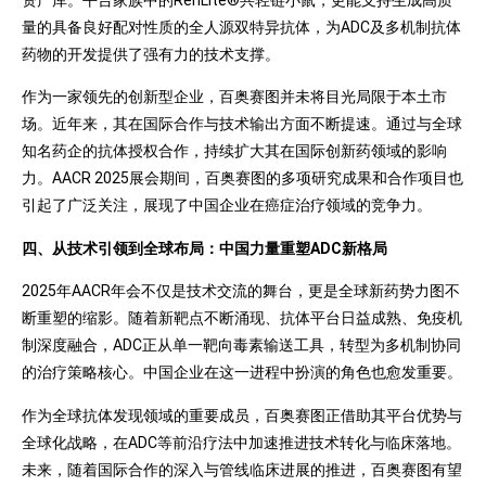
资产库。平台家族中的RenLite®共轻链小鼠，更能支持生成高质
量的具备良好配对性质的全人源双特异抗体，为ADC及多机制抗体
药物的开发提供了强有力的技术支撑。
作为一家领先的创新型企业，百奥赛图并未将目光局限于本土市
场。近年来，其在国际合作与技术输出方面不断提速。通过与全球
知名药企的抗体授权合作，持续扩大其在国际创新药领域的影响
力。AACR 2025展会期间，百奥赛图的多项研究成果和合作项目也
引起了广泛关注，展现了中国企业在癌症治疗领域的竞争力。
四、从技术引领到全球布局：中国力量重塑ADC新格局
2025年AACR年会不仅是技术交流的舞台，更是全球新药势力图不
断重塑的缩影。随着新靶点不断涌现、抗体平台日益成熟、免疫机
制深度融合，ADC正从单一靶向毒素输送工具，转型为多机制协同
的治疗策略核心。中国企业在这一进程中扮演的角色也愈发重要。
作为全球抗体发现领域的重要成员，百奥赛图正借助其平台优势与
全球化战略，在ADC等前沿疗法中加速推进技术转化与临床落地。
未来，随着国际合作的深入与管线临床进展的推进，百奥赛图有望