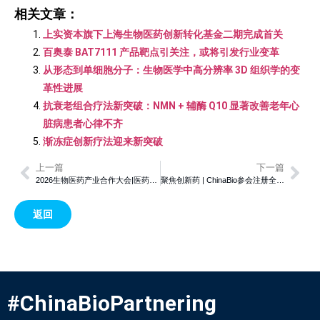
相关文章：
上实资本旗下上海生物医药创新转化基金二期完成首关
百奥泰 BAT7111 产品靶点引关注，或将引发行业变革
从形态到单细胞分子：生物医学中高分辨率 3D 组织学的变
革性进展
抗衰老组合疗法新突破：NMN + 辅酶 Q10 显著改善老年心
脏病患者心律不齐
渐冻症创新疗法迎来新突破
上一篇
下一篇
2026生物医药产业合作大会|医药创新风向标：11项前沿临床试验引领全球健康变革
聚焦创新药 | ChinaBio参会注册全面开启，汇聚罗氏等MNC巨头和近50%海外参会群体
返回
#ChinaBioPartnering