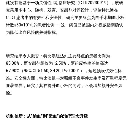
此次获批基于一项关键性III期临床研究（CTR20230919），该研
究采用多中心、随机、双盲、安慰剂对照设计，评估特比澳在
CLDT患者中的有效性和安全性。研究主要终点为围手术期血小板
计数≥50×10⁹/L的患者比例——这一阈值已被国内外权威指南确认
为降低出血风险的关键指标。
研究结果令人振奋：特比澳组达到主要终点的患者比例为
85.00%，而安慰剂组仅为12.50%，两组应答率差值高达
67.90%（95% CI: 51.60, 84.20; P<0.0001），远超预设优效性标
准。安全性方面，特比澳组与对照组不良事件发生率及严重程度无
显著差异，证实了其在提升血小板的同时，不会增加额外安全风
险。
机制创新：从”输血”到”造血”的治疗理念升级