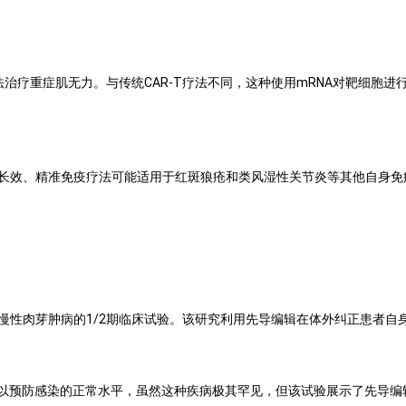
 CAR-T细胞疗法治疗重症肌无力。与传统CAR-T疗法不同，这种使用mRNA对
种长效、精准免疫疗法可能适用于红斑狼疮和类风湿性关节炎等其他自身免
ing）技术治疗慢性肉芽肿病的1/2期临床试验。该研究利用先导编辑在体外纠正患
以预防感染的正常水平，虽然这种疾病极其罕见，但该试验展示了先导编