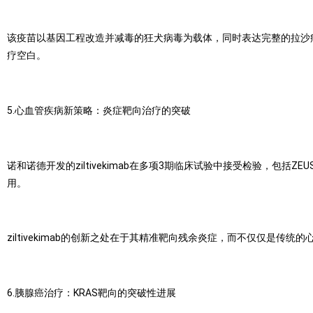
该疫苗以基因工程改造并减毒的狂犬病毒为载体，同时表达完整的拉沙
疗空白。
5.心血管疾病新策略：炎症靶向治疗的突破
诺和诺德开发的ziltivekimab在多项3期临床试验中接受检验，包括Z
用。
ziltivekimab的创新之处在于其精准靶向残余炎症，而不仅仅是传
6.胰腺癌治疗：KRAS靶向的突破性进展