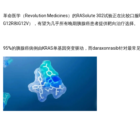
革命医学（Revolution Medicines）的RASolute 302试验
G12R和G12V），有望为几乎所有晚期胰腺癌患者提供靶向治疗选择。
95%的胰腺癌病例由KRAS单基因突变驱动，而daraxonrasib针