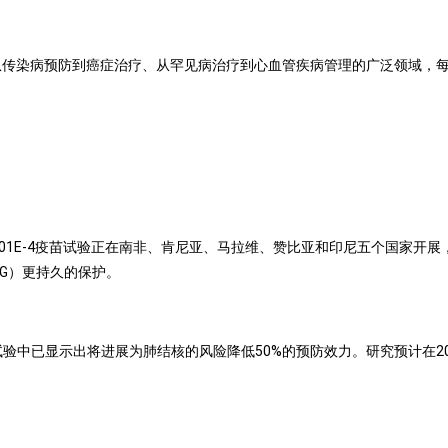
了从传染病预防到癌症治疗、从罕见病治疗到心血管疾病管理的广泛领域，
e）主导的M72/AS01E-4疫苗试验正在南非、肯尼亚、马拉维、赞比亚和印尼五个
CG）更持久的保护。
b期试验中已显示出将进展为肺结核的风险降低50%的预防效力。研究预计在