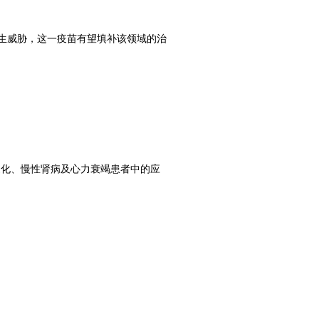
生威胁，这一疫苗有望填补该领域的治
脉粥样硬化、慢性肾病及心力衰竭患者中的应