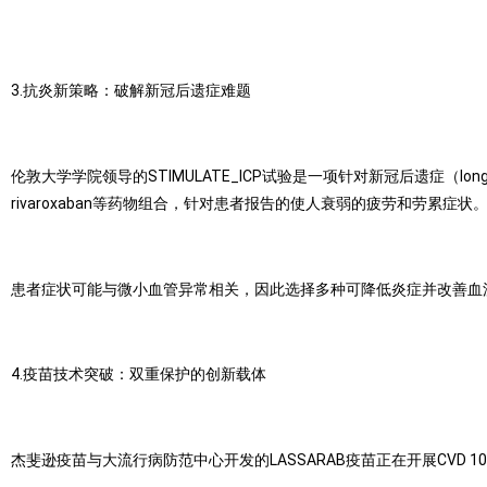
3.抗炎新策略：破解新冠后遗症难题
伦敦大学学院领导的STIMULATE_ICP试验是一项针对新冠后遗症（long CO
rivaroxaban等药物组合，针对患者报告的使人衰弱的疲劳和劳累症状
患者症状可能与微小血管异常相关，因此选择多种可降低炎症并改善血流
4.疫苗技术突破：双重保护的创新载体
杰斐逊疫苗与大流行病防范中心开发的LASSARAB疫苗正在开展CVD