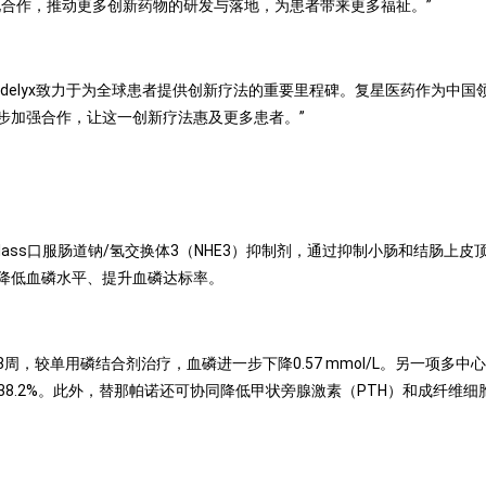
化合作，推动更多创新药物的研发与落地，为患者带来更多福祉。
”
delyx
致力于为全球患者提供创新疗法的重要里程碑。复星医药作为中国
步加强合作，让这一创新疗法惠及更多患者。
”
class
口服肠道钠
/
氢交换体
3
（
NHE3
）抑制剂，通过抑制小肠和结肠上皮
降低血磷水平、提升血磷达标率。
8
周，较单用磷结合剂治疗，血磷进一步下降
0.57 mmol/L
。另一项多中心
38.2%
。此外，替那帕诺还可协同降低甲状旁腺激素（
PTH
）和成纤维细