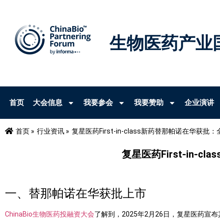
生物医药产业
首页
大会信息
我要参会
我要赞助
企业演讲
首页 »
行业资讯 »
复星医药First-in-class新药替那帕诺在华
复星医药First-in
一、替那帕诺在华获批上市
ChinaBio生物医药投融资大会
了解到，
2025
年
2
月
26
日，复星医药宣布