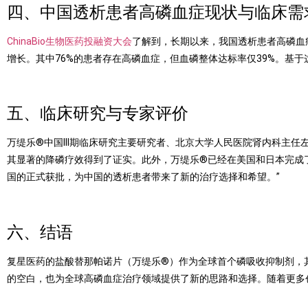
四、中国透析患者高磷血症现状与临床需
ChinaBio生物医药投融资大会
了解到，长期以来，我国透析患者高磷血
增长。其中
76%
的患者存在高磷血症，但血磷整体达标率仅
39%
。基于
五、临床研究与专家评价
万缇乐
®
中国
III
期临床研究主要研究者、北京大学人民医院肾内科主任
其显著的降磷疗效得到了证实。此外，万缇乐
®
已经在美国和日本完成
国的正式获批，为中国的透析患者带来了新的治疗选择和希望。
”
六、结语
复星医药的盐酸替那帕诺片（万缇乐
®
）作为全球首个磷吸收抑制剂，
的空白，也为全球高磷血症治疗领域提供了新的思路和选择。随着更多