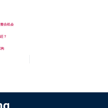
业整合机会
追赶？
重构
ng