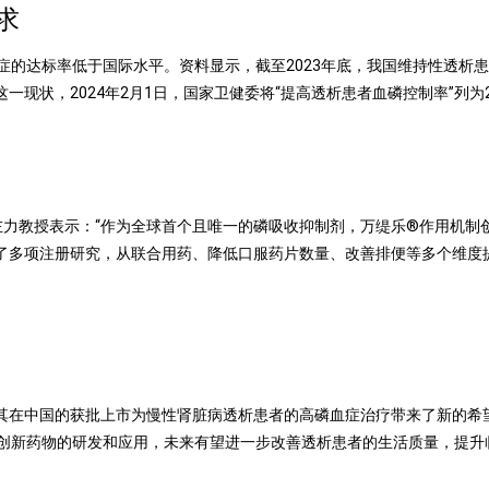
求
症的达标率低于国际水平。资料显示，截至
2023
年底，我国维持性透析患
这一现状，
2024
年
2
月
1
日，国家卫健委将
“
提高透析患者血磷控制率
”
列为
左力教授表示：
“
作为全球首个且唯一的磷吸收抑制剂，万缇乐
®
作用机制
了多项注册研究，从联合用药、降低口服药片数量、改善排便等多个维度
其在中国的获批上市为慢性肾脏病透析患者的高磷血症治疗带来了新的希
创新药物的研发和应用，未来有望进一步改善透析患者的生活质量，提升