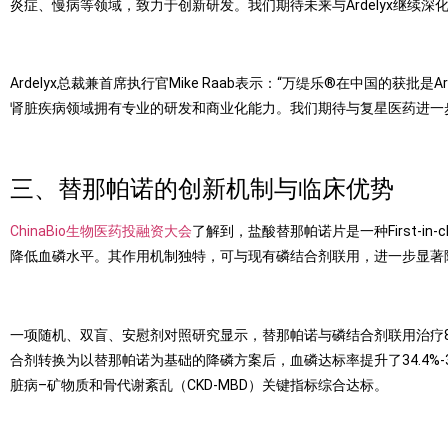
炎症、慢病等领域，致力于创新研发。我们期待未来与
Ardelyx
继续深
Ardelyx
总裁兼首席执行官
Mike Raab
表示：
“
万缇乐
®
在中国的获批是
Ar
肾脏疾病领域拥有专业的研发和商业化能力。我们期待与复星医药进一
三、替那帕诺的创新机制与临床优势
ChinaBio生物医药投融资大会
了解到，盐酸替那帕诺片是一种
First-in-
降低血磷水平。其作用机制独特，可与现有磷结合剂联用，进一步显著
一项随机、双盲、安慰剂对照研究显示，替那帕诺与磷结合剂联用治疗
合剂转换为以替那帕诺为基础的降磷方案后，血磷达标率提升了
34.4%-
脏病
–
矿物质和骨代谢紊乱（
CKD-MBD
）关键指标综合达标。