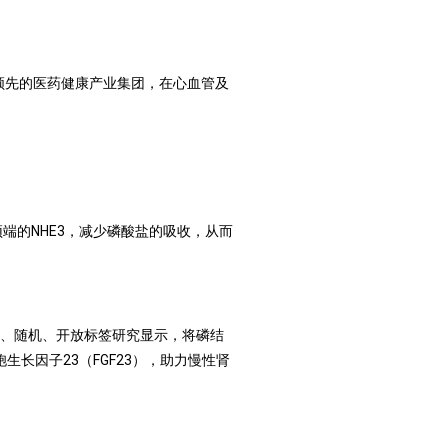
领先的医药健康产业集团，在心血管及
顶端的
NHE3
，减少磷酸盐的吸收，从而
、随机、开放标签研究显示，将磷结
胞生长因子
23
（
FGF23
），助力慢性肾