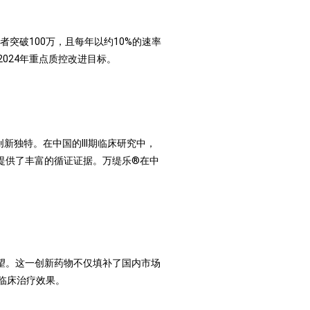
者突破
100
万，且每年以约
10%
的速率
2024
年重点质控改进目标。
创新独特。在中国的
III
期临床研究中，
提供了丰富的循证证据。万缇乐
®
在中
望。这一创新药物不仅填补了国内市场
临床治疗效果。