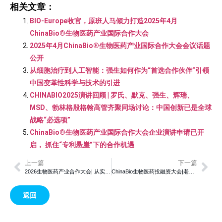
相关文章：
BIO-Europe收官，原班人马倾力打造2025年4月
ChinaBio®生物医药产业国际合作大会
2025年4月ChinaBio®生物医药产业国际合作大会会议话题
公开
从细胞治疗到人工智能：强生如何作为“首选合作伙伴”引领
中国变革性科学与技术的引进
CHINABIO2025演讲回顾 | 罗氏、默克、强生、辉瑞、
MSD、勃林格殷格翰高管齐聚同场讨论：中国创新已是全球
战略“必选项”
ChinaBio®生物医药产业国际合作大会企业演讲申请已开
启， 抓住“专利悬崖”下的合作机遇
上一篇
下一篇
2026生物医药产业合作大会| 从实验室到临床策略：FIGNL1抑制或重塑肿瘤治疗格局
ChinaBio生物医药投融资大会|老药硫乌拉坦激活神经再生机制，或为脊髓损伤带来新疗法
返回