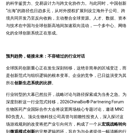
的科学鉴赏力、交易设计力与跨文化协作力。与此同时，中国创新
“出海”的路径也日趋多元，从对外授权扩展到设立海外子公司、跨
境共同开发乃至反向收购，主动整合全球资源。人才、数据、资本
与技术在中国与全球创新高地间加速双向流动，一个多中心、网络
化的全球创新系统正在形成。
预判趋势，链接未来：不容错过的行业对话
全球医药创新重心正在发生深刻转移，这绝非简单的区域变迁，而
是创新范式与组织逻辑的根本变革。企业的竞争，已日益演变为其
所在
创新生态系统的比拼
。
行业转型的大幕已然拉开，战略讨论与路径探索成为当务之急。为
深度剖析这一行业范式转移，2026ChinaBio® Partnering Forum
生物医药产业国际合作大会将设置两场核心专题讨论，邀请 MNC
BD负责人、顶尖生物科技公司高管与前瞻性投资人，深入探讨这
场游戏规则的改变将把产业引向何方，构成了一个从
宏观战略转向
到
微观模式创新
的完整逻辑闭环，旨在为与会者提供一幅清晰的行