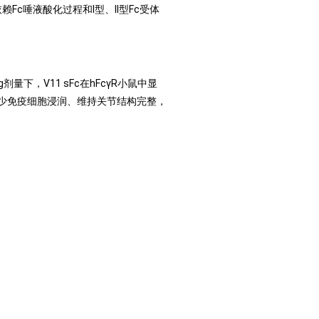
依赖Fc唾液酸化过程和I型、II型Fc受体
g剂量下，V11 sFc在hFcγR小鼠中显
c可减少免疫细胞浸润、维持关节结构完整，