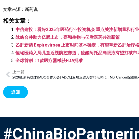
文章来源：新药说
相关文章：
中信建投：看好2025年医药行业投资机会 重点关注新增量和行
战略合并助力亿腾上市，嘉和生物与亿腾医药共谱新篇
乙肝新药 Bepirovirsen 上市时间基本确定，有望革新乙肝治疗
恒瑞医药入局儿童近视防控赛道，硫酸阿托品滴眼液有望打破市
全球首创！1款医疗器械获FDA批准
上一篇
2026创新药抗体&ADC合作大会| ADC研发加速进入智能化时代：Mol Cancer综
返回
#ChinaBioPartneri