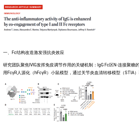
一、Fc结构改造激发强抗炎效应
研究团队聚焦IVIG发挥免疫调节作用的关键机制：IgG Fc区N-连接聚糖
用FcγR人源化（hFcγR）小鼠模型，通过关节炎血清转移模型（STIA）验