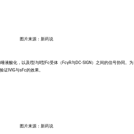
图片来源：新药说
的唾液酸化，以及I型与II型Fc受体（FcγR与DC-SIGN）之间的信号协同
证IVIG与sFc的效果。
图片来源：新药说