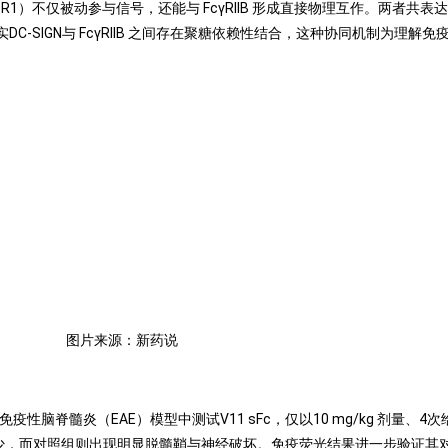
N-R1）不仅被动参与信号，还能与 FcγRIIB 形成直接物理互作。两者共表达
-SIGN与 FcγRIIB 之间存在聚糖依赖性结合，这种协同机制为理
图片来源：新药说
性脑脊髓炎（EAE）模型中测试V11 sFc，仅以10 mg/kg 剂量、4
显减少，而对照组则出现明显脱髓鞘与神经破坏。免疫荧光结果进一步验证其