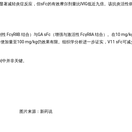
/kg）均可显著减轻炎症反应，但sFc的有效摩尔剂量比IVIG低近九倍。该抗炎活性
RIIB 结合）与GA sFc（增强与激活性 FcγRIIA 结合）。在10 mg/k
 即便加量至100 mg/kg仍效果有限。组织学分析进一步证实，V11 sF
炎机制中并非关键。
图片来源：新药说