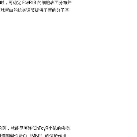
时，可稳定 FcγRIIB 的细胞表面分布并
解免疫球蛋白的抗炎调节提供了新的分子基
次给药，就能显著降低hFcγR小鼠的疾病
对髓鞘碱性蛋白（MBP）的保护作用。