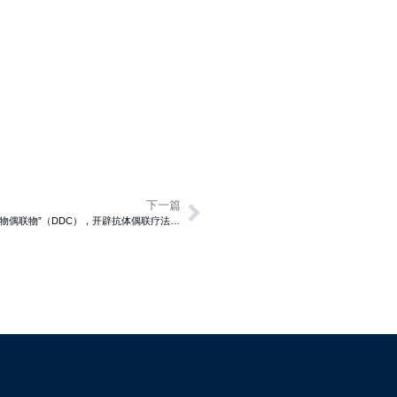
下一篇
2026创新药抗体&ADC合作大会| JACS｜UCSF团队提出“降解剂-药物偶联物”（DDC），开辟抗体偶联疗法新方向