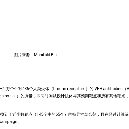
图片来源：Manifold Bio
百万个针对436个人类受体（human receptors）的 VHH antibod
l-against-all）的测量，即同时测试设计抗体与其预期靶点和所有其他
到了近半数靶点（145个中的65个）的特异性结合剂，且在经过计算筛选后，
campaign。