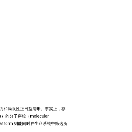
，但其潜力和局限性正日益清晰。事实上，存
）的分子穿梭（molecular
vo platform 则能同时在生命系统中筛选所