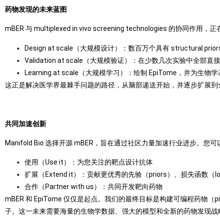
药物发现的未来蓝图
mBER 与 multiplexed in vivo screening technologies
Design at scale（大规模设计）：数百万个具有 structural priors
Validation at scale（大规模验证）：在少数几次实验中全部直接在
Learning at scale（大规模学习）：绘制 EpiTome，并为生物学基
这正是解决医学界最棘手问题的路径，从脑部递送开始，并逐步扩展到
共同加速创新
Manifold Bio 选择开源 mBER，旨在通过社区力量加速行业进步。您
使用（Use it）：为您关注的靶点设计抗体
扩展（Extend it）：贡献更优秀的先验（priors）、损失函数（l
合作（Partner with us）：共同开发靶向药物
mBER 和 EpiTome 仅仅是起点。我们的最终目标是构建可编程药物（p
子。这一未来需要海量的生物学数据、强大的模型和全新的药物发现战