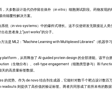
，大多数设计迭代仍停留在体外（in vitro）细胞测试阶段。药物发现
亟待颠覆性解决方案。
on 在体内系统（in vivo systems）中的爆炸式增长。这不仅使研发无限接近人类生
患者身上“just works”的分子。
achine Learning with Multiplexed Libraries”（机器学习
scovery platform，从而释放了 AI-guided protein design 的
（生物分布）、cell‑type engagement（细胞类型参与）和 functio
生物学相关的高质量标签数据。
bilities 的优势。作为 de novo 结合剂生成器，它能针对数千个靶点设计数百万
vivo readouts 则提供了高价值的验证标签。两者共同形成了前所未有的数