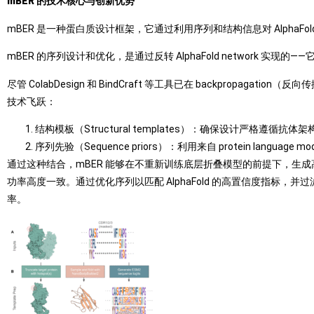
mBER 的技术核心与创新优势
mBER 是一种蛋白质设计框架，它通过利用序列和结构信息对 AlphaFo
mBER 的序列设计和优化，是通过反转 AlphaFold network 实现的—
尽管 ColabDesign 和 BindCraft 等工具已在 backpropag
技术飞跃：
结构模板（Structural templates）：确保设计严格遵循抗体架
序列先验（Sequence priors）：利用来自 protein lang
通过这种结合，mBER 能够在不重新训练底层折叠模型的前提下，生成高度
功率高度一致。通过优化序列以匹配 AlphaFold 的高置信度指标，并过滤掉低置信度折叠
率。