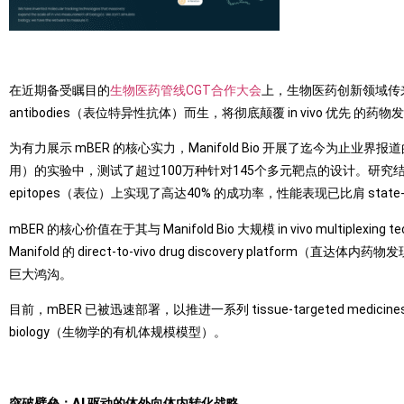
在近期备受瞩目的
生物医药管线CGT合作大会
上，生物医药创新领域传来重磅消息
antibodies（表位特异性抗体）而生，将彻底颠覆 in vivo 优先 的药
为有力展示 mBER 的核心实力，Manifold Bio 开展了迄今为止业界报道的最大
用）的实验中，测试了超过100万种针对145个多元靶点的设计。研究结果令
epitopes（表位）上实现了高达40% 的成功率，性能表现已比肩 state-
mBER 的核心价值在于其与 Manifold Bio 大规模 in vivo multi
Manifold 的 direct-to-vivo drug discovery platform（
巨大鸿沟。
目前，mBER 已被迅速部署，以推进一系列 tissue-targeted medic
biology（生物学的有机体规模模型）。
突破壁垒：AI 驱动的体外向体内转化战略