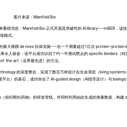
图片来源：Manifold Bio
：Manifold Bio 正式开源其突破性的 AI library——mBER，该技术专为
物发现模式。
规模 de novo 抗体实验——在一个测量超过1亿次 protein–protein i
人振奋：该平台成功识别了约一半测试靶点的 specific binders
of-the-art（业界最先进）的方法。
plexing technology 的深度整合，实现了数百万种设计在生命系统（living 
直达体内药物发现平台）的基石，成功弥合了 AI-guided design（AI指导设计）与 biolo
ines（组织靶向药物）的研发管线，并同时利用由此生成的海量数据，构建 organism