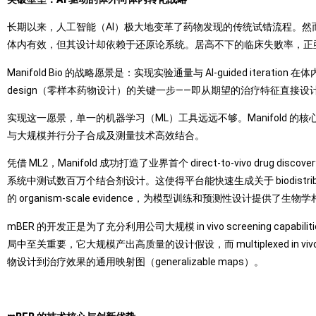
长期以来，人工智能（AI）极大地变革了药物发现的传统试错流程。然而
体内有效，但其设计却依赖于还原论系统。居高不下的临床失败率，正
Manifold Bio 的战略愿景是：实现实验通量与 AI-guided iterati
design（零样本药物设计）的关键一步——即从期望的治疗特征直接设计出在
实现这一愿景，单一的机器学习（ML）工具远远不够。Manifold 的核心方法是 ML2：“M
与大规模并行分子合成及测量技术高效结合。
凭借 ML2，Manifold 成功打造了业界首个 direct-to-vivo drug di
系统中测试数百万个结合剂设计。这使得平台能快速生成关于 biodistribution
的 organism‑scale evidence，为模型训练和预测性设计提供了
mBER 的开发正是为了充分利用公司大规模 in vivo screening capa
局中至关重要，它大规模产出高质量的设计假设，而 multiplexed in 
物设计到治疗效果的通用映射图（generalizable maps）。