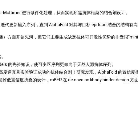
ld-Multimer 进行条件化处理，从而实现所需抗体框架的结合剂设计。
—它迭代更新输入序列，直到 AlphaFold 对其与目标 epitope 结合的结构
ation（反向传播）方面开创先河，但它们主要生成缺乏抗体可开发性优势的非受限“mini
构。
uage models 的先验知识，使可变区序列更倾向于天然人源抗体序列。
逼真且实验验证成功的抗体结合剂！研究发现，AlphaFold 的置信度指
的设计，mBER 在 de novo antibody binder design 方面实现