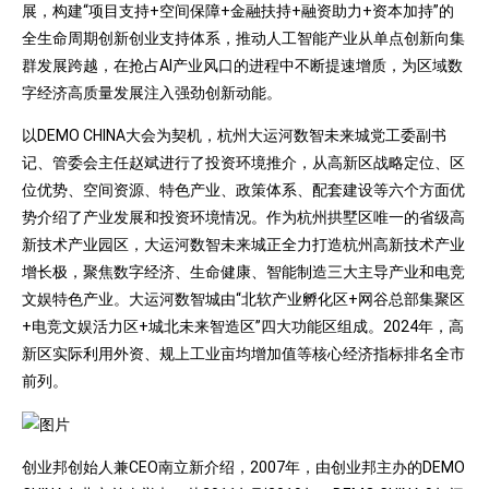
展，构建“项目支持+空间保障+金融扶持+融资助力+资本加持”的
全生命周期创新创业支持体系，推动人工智能产业从单点创新向集
群发展跨越，在抢占AI产业风口的进程中不断提速增质，为区域数
字经济高质量发展注入强劲创新动能。
以DEMO CHINA大会为契机，杭州大运河数智未来城党工委副书
记、管委会主任赵斌进行了投资环境推介，从高新区战略定位、区
位优势、空间资源、特色产业、政策体系、配套建设等六个方面优
势介绍了产业发展和投资环境情况。作为杭州拱墅区唯一的省级高
新技术产业园区，大运河数智未来城正全力打造杭州高新技术产业
增长极，聚焦数字经济、生命健康、智能制造三大主导产业和电竞
文娱特色产业。大运河数智城由“北软产业孵化区+网谷总部集聚区
+电竞文娱活力区+城北未来智造区”四大功能区组成。2024年，高
新区实际利用外资、规上工业亩均增加值等核心经济指标排名全市
前列。
创业邦创始人兼CEO南立新介绍，2007年，由创业邦主办的DEMO