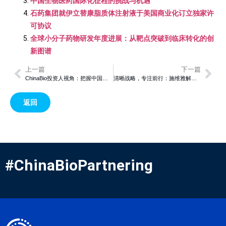
中国生物医药国际化征程的挑战与机遇
石药集团就伊立替康脂质体注射液于美国商业化订立独家许
可协议
全球小分子药物研发年度进展：从靶点突破到临床转化的创
新图谱
上一篇
下一篇
ChinaBio投资人视角：把握中国生物科技合作新机遇，易凯资本解析交易制胜策略
清晰战略，专注前行：施维雅解析中国生物医药合作之道
返回
#ChinaBioPartnering