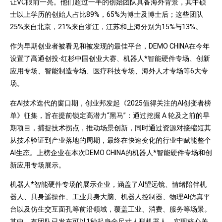
让VC眼前一亮。他们超过一半的创始团队具备海外背景，其中硕
士以上学历的创始人占比89%，65%为博士及博士后；这些团队
25%来自北京，21%来自浙江，江苏和上海分别为15%与13%。
作为早期创业者被看见和被发现的最佳平台，DEMO CHINA在今年
设置了高通创投-红杉中国创业大赛、机器人*智能硬件专场、创新
应用专场、智能制造专场、医疗科技专场、海外人才专场等6大专
场。
在AI技术迭代的窗口期，创业邦发起《2025值得关注的AI创变者榜
单》征集，旨在提前锁定高潜力“黑马”：通过挖掘 A 轮及之前的早
期项目，捕捉技术拐点，推动场景创新，同时通过资源对接缩短其
从技术验证到产业落地的周期，最终在快速变化的行业中赋能整个
AI生态。上榜企业在本次DEMO CHINA的机器人*智能硬件专场和创
新应用专场展示。
机器人*智能硬件专场的展示企业，涵盖了AI望远镜、情绪陪伴机
器人、具身遥操作、工业具身大脑、机器人控制器、物理AI仿真平
台以及仿生交互面孔等前沿领域，覆盖工业、消费、服务等场景。
其中，有团队已发布可以1秒起身全尺寸人形机器人，实现核心关