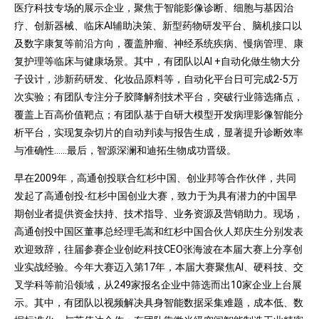
医疗科技专场的展示企业，聚焦于智能影像诊断、细胞与基因治
疗、创新器械、临床AI辅助决策、新型药物研发平台、脑机接口以
及数字康复等前沿方向，覆盖肿瘤、神经系统疾病、慢病管理、康
复护理等临床与健康场景。其中，有团队以AI +自动化做生物大分
子设计，涉新药研发、化妆品原料等，自动化平台日可完成2-5万
次实验；有团队专注分子胶降解剂技术平台，突破行业筛选痛点，
覆盖上百高价值靶点；有团队基于自研大模型开发病理影像智能分
析平台，实现复杂切片的自动判读与报告生成，显著提升诊断效率
与准确性……最后，智源深澜和迪拓生物成功晋级。
早在2009年，高通创投联合红杉中国、创业邦等合作伙伴，共同
发起了高通创投-红杉中国创业大赛，致力于为具有潜力的中国早
期创业者提供资金扶持、技术指导、业务资源及营销助力。现场，
高通创投中国区董事总经理毛嵩和红杉中国合伙人郑庆生分别发表
欢迎致辞，往届参赛企业创屹科技CEO张海波在本届大赛上分享创
业实战经验。今年大赛迈入第17年，本届大赛聚焦AI、硬科技、交
叉学科等前沿领域，从249家报名企业中筛选而出10家企业上台展
示。其中，有团队以视频解决具身智能数据采集难题，成本低、数