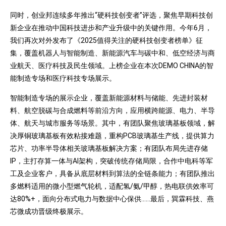
同时，创业邦连续多年推出“硬科技创变者”评选，聚焦早期科技创
新企业在推动中国科技进步和产业升级中的关键作用。今年6月，
我们再次对外发布了《2025值得关注的硬科技创变者榜单》征
集，覆盖机器人与智能制造、新能源汽车与碳中和、低空经济与商
业航天、医疗科技及民生领域。上榜企业在本次DEMO CHINA的智
能制造专场和医疗科技专场展示。
智能制造专场的展示企业，覆盖新能源材料与储能、先进封装材
料、航空脱碳与合成燃料等前沿方向，应用横跨能源、电力、半导
体、航天与城市服务等场景。其中，有团队聚焦玻璃基板领域，解
决厚铜玻璃基板有效粘接难题，重构PCB玻璃基生产线，提供算力
芯片、功率半导体相关玻璃基板解决方案；有团队布局先进存储
IP，主打存算一体与AI架构，突破传统存储局限，合作中电科等军
工及企业客户，具备从底层材料到算法的全链条能力；有团队推出
多燃料适用的微小型燃气轮机，适配氢/氨/甲醇，热电联供效率可
达80%+，面向分布式电力与数据中心保供……最后，巽霖科技、燕
芯微成功晋级终极展示。