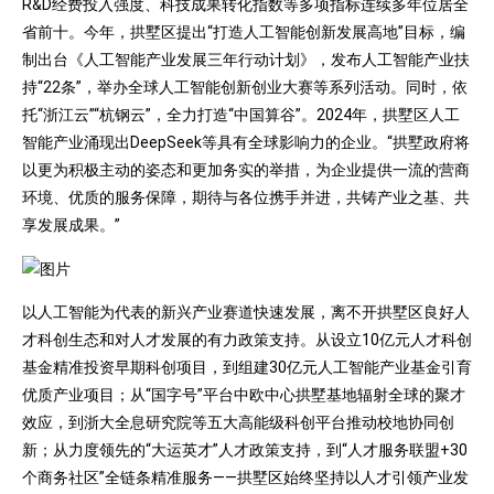
R&D经费投入强度、科技成果转化指数等多项指标连续多年位居全
省前十。今年，拱墅区提出“打造人工智能创新发展高地”目标，编
制出台《人工智能产业发展三年行动计划》，发布人工智能产业扶
持“22条”，举办全球人工智能创新创业大赛等系列活动。同时，依
托“浙江云”“杭钢云”，全力打造“中国算谷”。2024年，拱墅区人工
智能产业涌现出DeepSeek等具有全球影响力的企业。“拱墅政府将
以更为积极主动的姿态和更加务实的举措，为企业提供一流的营商
环境、优质的服务保障，期待与各位携手并进，共铸产业之基、共
享发展成果。”
以人工智能为代表的新兴产业赛道快速发展，离不开拱墅区良好人
才科创生态和对人才发展的有力政策支持。从设立10亿元人才科创
基金精准投资早期科创项目，到组建30亿元人工智能产业基金引育
优质产业项目；从“国字号”平台中欧中心拱墅基地辐射全球的聚才
效应，到浙大全息研究院等五大高能级科创平台推动校地协同创
新；从力度领先的“大运英才”人才政策支持，到“人才服务联盟+30
个商务社区”全链条精准服务——拱墅区始终坚持以人才引领产业发