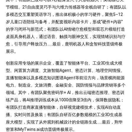
节模组、21自由度灵巧手与六维力传感器等全栈自研了；有团队以
多模态交互重塑英语学习，推出体积极小的学习硬件，聚焦5–12
岁儿童口语陪练与备考，并配套视听内容卡片，形成“硬件+内容”
的学习闭环与新范式；有团队以AI情绪疗愈模型和双芯片模组打造
桌面具身机器人，通过语音、触摸与眼神交互，实现情绪识别与疗
愈，引导用户释放压力……最后，鹿明机器人和盒智科技晋级终极
展示。
创新应用专场的展示企业，覆盖了智能体平台、工业3D生成大模
型、闲置算力调度、文旅智能Agent、密态计算、地理空间情报、
直播智能体以及多模态知识图谱Agent等前沿方向，场景横跨能源
电力、制造业、文旅消费、金融安全、国防情报与品牌营销等多个
领域。其中，有团队聚焦密码学+ AI，推出云端密态推理、密态训
练产品，将AI推理训练成本从1000倍降至3倍内，保障数据隐私；
有团队打造商家直播智能体，自研视觉建模技术，实现AI自动直
播、实时问答及换装；有团队自研百亿参数规模的工业3D生成基
座大模型，实现了从外观到机械设计的全链路生成……最后，荆华
密算和MyTwins.ai成功晋级终极展示。