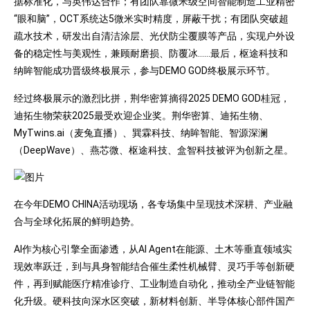
据标准化，与英伟达合作；有团队靠微米级空间智能制造工业精密
“眼和脑”，OCT系统达5微米实时精度，屏蔽干扰；有团队突破超
疏水技术，研发出自清洁涂层、光伏防尘覆膜等产品，实现户外设
备的稳定性与美观性，兼顾耐磨损、防覆冰……最后，枢途科技和
纳眸智能成功晋级终极展示，参与DEMO GOD终极展示环节。
经过终极展示的激烈比拼，荆华密算摘得2025 DEMO GOD桂冠，
迪拓生物荣获2025最受欢迎企业奖。荆华密算、迪拓生物、
MyTwins.ai（麦兔直播）、巽霖科技、纳眸智能、智源深澜
（DeepWave）、燕芯微、枢途科技、盒智科技被评为创新之星。
在今年DEMO CHINA活动现场，各专场集中呈现技术深耕、产业融
合与全球化拓展的鲜明趋势。
AI作为核心引擎全面渗透，从AI Agent在能源、土木等垂直领域实
现效率跃迁，到与具身智能结合催生柔性机械臂、灵巧手等创新硬
件，再到赋能医疗精准诊疗、工业制造自动化，推动全产业链智能
化升级。硬科技向深水区突破，新材料创新、半导体核心部件国产