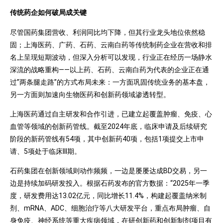
传统药企如何破局成关键
尽管国药集团营收、利润同比均下降，但其行业龙头地位依然稳
固；上海医药、广药、石药、云南白药等传统制药企业在营收和排
名上呈现短期波动，但深入分析可以发现，行业正在经历一场静水
深流的战略重构——以上药、石药、云南白药为代表的企业正在通
过”两条腿走路”的方式布局未来：一方面巩固传统业务的基本盘，
另一方面则加速向生物医药和创新药领域渗透转型。
上海医药通过自主研发和合作引进，已建立起覆盖肿瘤、免疫、心
血管等领域的创新药管线。截至2024年底，临床申请及后续研究
阶段的新药管线有54项，其中创新药40项，包括1项提交上市申
请、5项处于临床III期。
石药集团在创新领域则动作频频，一边是屡屡达成BD交易，另一
边是持续加码研发投入。根据石药发布的官方数据：“2025年一季
度，研发费用达13.02亿元，同比增长11.4%，构建起覆盖纳米制
剂、mRNA、ADC、细胞治疗等八大研发平台，重点布局肿瘤、自
身免疫、神经系统等重大疾病领域，在研创新药和创新制剂项目有