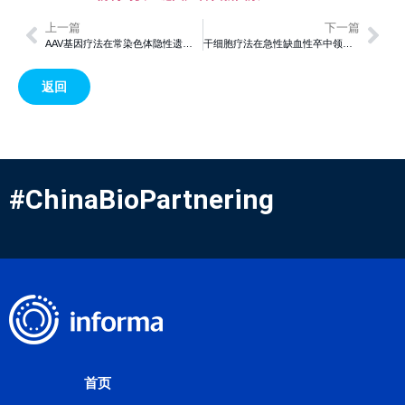
上一篇
下一篇
AAV基因疗法在常染色体隐性遗传性耳聋9型中的长期安全性和有效性研究
干细胞疗法在急性缺血性卒中领域的突破性进展
返回
#ChinaBioPartnering
首页