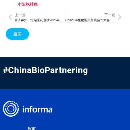
小细胞肺癌
上一篇
下一篇
百济神州、恒瑞医药登榜2025年《财富》中国500强，传统药企如何破局成关键
ChinaBio生物医药跨境合作大会|科兴制药引进贝伐珠单抗生物类似药，获巴基斯坦注册批准
返回
#ChinaBioPartnering
首页