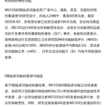
时间维持神经功能。
WG103的Ⅰ期临床试验采用了“多中心、随机、双盲、安慰剂对照、
剂量递增”的研究设计，共纳入24例中、重度AIS受试者。截至
2025年4月，所有受试者已全部完成第180天访视。安全性结果提
示，WG103治疗AIS安全性和耐受性良好，未发生与试验用药品相
关的不良事件和剂量限制性毒性（DLT）事件。有效性结果显示，
前哨病例治疗后美国国立卫生研究院神经功能缺损评分（NIHSS）
改善≥4分比例为100%，NIHSS评分较基线平均降低6.5分，受试者
的功能独立率（mRS）、日常生活活动能力（BI）均有不同程度的
改善。
Ⅱ期临床试验的展望与挑战
基于Ⅰ期临床试验的积极结果，WG103的Ⅱ期临床试验正在快速推
进。该研究计划招募60例发病时间≤72小时的前循环急性缺血性卒
中患者，进一步评估静脉注射WG103治疗AIS患者的临床疗效、安
全性和耐受性。同时，研究还将探索AIS患者WG103注射液的药代/