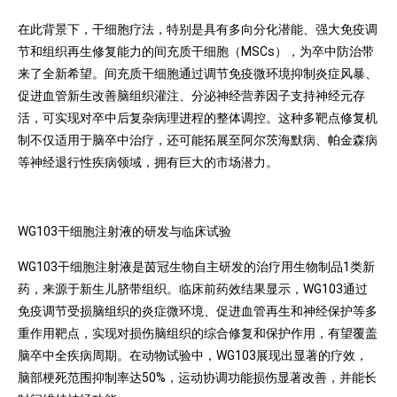
在此背景下，干细胞疗法，特别是具有多向分化潜能、强大免疫调
节和组织再生修复能力的间充质干细胞（MSCs），为卒中防治带
来了全新希望。间充质干细胞通过调节免疫微环境抑制炎症风暴、
促进血管新生改善脑组织灌注、分泌神经营养因子支持神经元存
活，可实现对卒中后复杂病理进程的整体调控。这种多靶点修复机
制不仅适用于脑卒中治疗，还可能拓展至阿尔茨海默病、帕金森病
等神经退行性疾病领域，拥有巨大的市场潜力。
WG103干细胞注射液的研发与临床试验
WG103干细胞注射液是茵冠生物自主研发的治疗用生物制品1类新
药，来源于新生儿脐带组织。临床前药效结果显示，WG103通过
免疫调节受损脑组织的炎症微环境、促进血管再生和神经保护等多
重作用靶点，实现对损伤脑组织的综合修复和保护作用，有望覆盖
脑卒中全疾病周期。在动物试验中，WG103展现出显著的疗效，
脑部梗死范围抑制率达50%，运动协调功能损伤显著改善，并能长