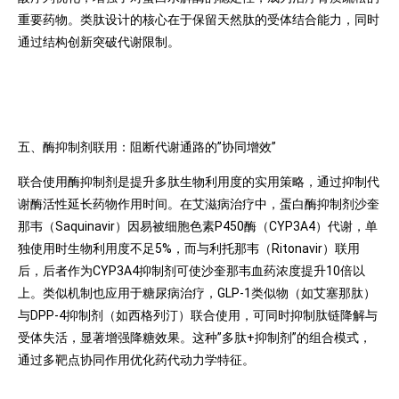
重要药物。类肽设计的核心在于保留天然肽的受体结合能力，同时
通过结构创新突破代谢限制。
五、酶抑制剂联用：阻断代谢通路的”协同增效”
联合使用酶抑制剂是提升多肽生物利用度的实用策略，通过抑制代
谢酶活性延长药物作用时间。在艾滋病治疗中，蛋白酶抑制剂沙奎
那韦（Saquinavir）因易被细胞色素P450酶（CYP3A4）代谢，单
独使用时生物利用度不足5%，而与利托那韦（Ritonavir）联用
后，后者作为CYP3A4抑制剂可使沙奎那韦血药浓度提升10倍以
上。类似机制也应用于糖尿病治疗，GLP-1类似物（如艾塞那肽）
与DPP-4抑制剂（如西格列汀）联合使用，可同时抑制肽链降解与
受体失活，显著增强降糖效果。这种”多肽+抑制剂”的组合模式，
通过多靶点协同作用优化药代动力学特征。