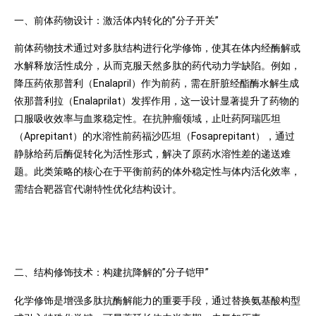
一、前体药物设计：激活体内转化的”分子开关”
前体药物技术通过对多肽结构进行化学修饰，使其在体内经酶解或
水解释放活性成分，从而克服天然多肽的药代动力学缺陷。例如，
降压药依那普利（Enalapril）作为前药，需在肝脏经酯酶水解生成
依那普利拉（Enalaprilat）发挥作用，这一设计显著提升了药物的
口服吸收效率与血浆稳定性。在抗肿瘤领域，止吐药阿瑞匹坦
（Aprepitant）的水溶性前药福沙匹坦（Fosaprepitant），通过
静脉给药后酶促转化为活性形式，解决了原药水溶性差的递送难
题。此类策略的核心在于平衡前药的体外稳定性与体内活化效率，
需结合靶器官代谢特性优化结构设计。
二、结构修饰技术：构建抗降解的”分子铠甲”
化学修饰是增强多肽抗酶解能力的重要手段，通过替换氨基酸构型