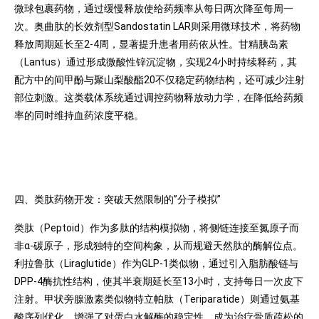
微球包裹药物，通过缓慢释放使给药频率从每日两次降至每周一
次。奥曲肽的长效剂型Sandostatin LAR则采用微球技术，将药物
释放周期延长至2-4周，显著提升患者用药依从性。甘精胰岛素
（Lantus）通过形成微酸性锌沉淀物，实现24小时持续释药，其
配方中的间甲酚与聚山梨酸酯20不仅稳定药物结构，还可减少注射
部位刺激。这类载体系统通过调控药物释放动力学，在降低给药频
率的同时维持血药浓度平稳。
四、类肽药物开发：突破天然限制的”分子模拟”
类肽（Peptoid）作为多肽的结构模拟物，将侧链连接至氮原子而
非α-碳原子，形成独特的空间构象，从而规避天然肽的酶解位点。
利拉鲁肽（Liraglutide）作为GLP-1类似物，通过引入脂肪酸链与
DPP-4酶抗性结构，使其半衰期延长至13小时，支持每日一次皮下
注射。甲状旁腺激素类似物特立帕肽（Teriparatide）则通过氨基
酸序列优化，增强了对蛋白水解酶的稳定性，成为治疗骨质疏松的