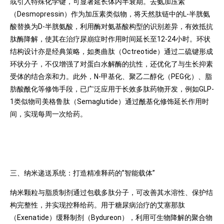
或引入特殊化学键，可显著延长体内半衰期。去氨加压素
（Desmopressin）作为加压素类似物，将天然肽链中的L-半胱氨
酸替换为D-半胱氨酸，利用酶对氨基酸构型的识别差异，有效抵抗
肽酶降解，使其在治疗尿崩症时作用时间延长至12-24小时。环状
结构设计亦是经典策略，如奥曲肽（Octreotide）通过二硫键形成
环状分子，不仅增强了对蛋白水解酶的抗性，还优化了与生长抑素
受体的结合亲和力。此外，N-甲基化、聚乙二醇化（PEG化）、脂
肪酸酰化等修饰手段，已广泛应用于长效多肽药物开发，例如GLP-
1类似物司美格鲁肽（Semaglutide）通过酰基化修饰延长作用时
间，实现每周一次给药。
三、纳米递送系统：打造精准释药的”智能载体”
纳米颗粒与脂质制剂通过包载多肽分子，可改善其水溶性、保护结
构完整性，并实现控释给药。用于糖尿病治疗的艾塞那肽
（Exenatide）缓释制剂（Bydureon），利用可生物降解的聚合物