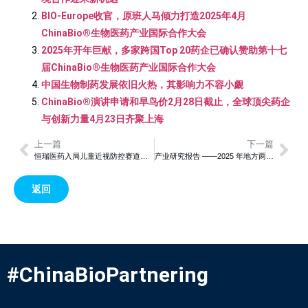
BIO-Europe收官，原班人马倾力打造2025年4月
ChinaBio®生物医药产业国际合作大会
2025年开年巨献，多家跨国Top 20药企已确认赞助第十七
届ChinaBio®生物医药产业国际合作大会
中国生物制药发展依旧火热，其影响力不容小觑
ChinaBio®演讲申请和早鸟价2月28日截止，全球顶尖药企
与创新力量4月23日齐聚上海
上一篇
下一篇
恒瑞医药入局儿童近视防控赛道，硫酸阿托品滴眼液有望打破市场格局
产业研究报告 ——2025 年地方两会生物医药产业的五大看点
返回
#ChinaBioPartnering