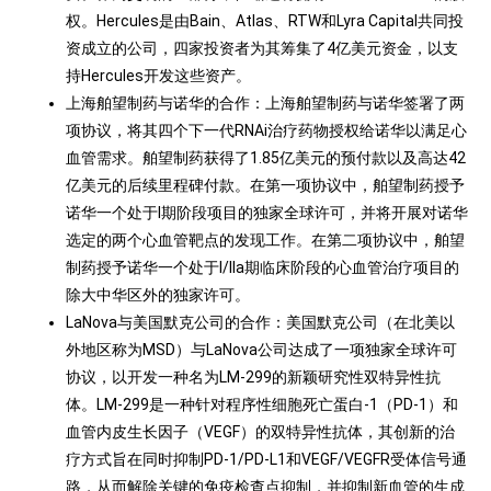
权。Hercules是由Bain、Atlas、RTW和Lyra Capital共同投
资成立的公司，四家投资者为其筹集了4亿美元资金，以支
持Hercules开发这些资产。
上海舶望制药与诺华的合作：上海舶望制药与诺华签署了两
项协议，将其四个下一代RNAi治疗药物授权给诺华以满足心
血管需求。舶望制药获得了1.85亿美元的预付款以及高达42
亿美元的后续里程碑付款。在第一项协议中，舶望制药授予
诺华一个处于I期阶段项目的独家全球许可，并将开展对诺华
选定的两个心血管靶点的发现工作。在第二项协议中，舶望
制药授予诺华一个处于I/IIa期临床阶段的心血管治疗项目的
除大中华区外的独家许可。
LaNova与美国默克公司的合作：美国默克公司（在北美以
外地区称为MSD）与LaNova公司达成了一项独家全球许可
协议，以开发一种名为LM-299的新颖研究性双特异性抗
体。LM-299是一种针对程序性细胞死亡蛋白-1（PD-1）和
血管内皮生长因子（VEGF）的双特异性抗体，其创新的治
疗方式旨在同时抑制PD-1/PD-L1和VEGF/VEGFR受体信号通
路，从而解除关键的免疫检查点抑制，并抑制新血管的生成