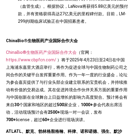
（血管生成）。根据协议，LaNova将获得5.88亿美元的预付
款，并有资格获得高达27亿美元的里程碑付款。目前，LM-
299的I期临床试验正在中国招募患者。
ChinaBio®
生物医药产业国际合作大会
ChinaBio®生物医药产业国际合作大会
（官网：
https://www.cbpfcn.com/
）将于2025年4月23日至24日在中国
上海浦东嘉里大酒店举行，将作为促进全球与中国生物制药公司之
间合作的关键平台发挥重要作用。作为一年一度的行业盛会，论坛
为参会嘉宾提供了与行业头部企业建立联系的宝贵机会，并持续推
动有价值的交易达成。其在促进跨境合作伙伴关系方面的重要作用
与中国创新在全球舞台上日益增长的影响力高度契合。预计将会有
来自
30
个国家和地区的超过
500
家企业，
1000+
参会代表出席活
动，活动现场预计会有
2500+
现场一对一会议，发布
700+
license，超过
60+
企业进行现场演讲。
ATLATL
、默克、勃林格殷格翰、科律、诺和诺德、强生、默沙