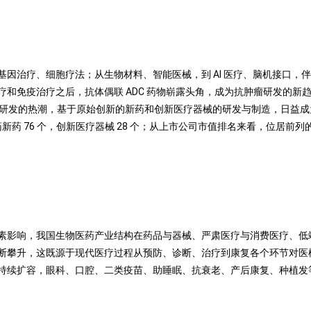
因治疗、细胞疗法；从生物材料、智能医械，到 AI 医疗、脑机接口，
和免疫治疗之后，抗体偶联 ADC 药物崭露头角，成为抗肿瘤研发的新
新药研发的热潮，基于原始创新的新药和创新医疗器械的研发与制造，日益
新药 76 个，创新医疗器械 28 个；从上市公司市值排名来看，位居前
素影响，我国生物医药产业结构在药品与器械、严肃医疗与消费医疗、低
断攀升，这既源于现代医疗过程从预防、诊断、治疗到康复各个环节对医
持续扩容，眼科、口腔、二类疫苗、助睡眠、抗衰老、产后康复、种植发