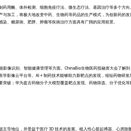
制药用酶、体外检测、细胞免疫疗法、微生态疗法、基因治疗等多个方向
产与加工，将极大地改变中药、生物药等药品的生产模式，为创新药的发
感染、糖尿病、肥胖、肿瘤等疾病治疗方面具有广阔的应用前景。
影像识别、智能健康管理等方面。ChinaBio生物医药投融资大会了解到
学影像云平台等。AI + 制药技术能够助力新靶点的发现，缩短药物研
要突破；华为盘古药物分子大模型覆盖靶点发现、药物筛选、分子优化等
主导地位，并受益于医疗 3D 技术的发展。植入性心脏起搏器、心房除