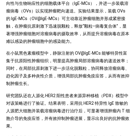
向性与生物响应性的细胞载体平台（IgE-MCs），并进一步装载溶
瘤病毒（OVs）以实现肿瘤靶向递送。实验结果显示，装载 OVs
的 IgE-MCs（OV@IgE-MCs）可主动靠近肿瘤细胞并形成紧密接
触，在肿瘤抗原刺激下迅速脱颗粒，释放“颗粒–病毒复合体”，显
著增强肿瘤细胞对溶瘤病毒的摄取效率，从而提升溶瘤病毒在原本
难以感染的肿瘤细胞中的感染能力。
在小鼠黑色素瘤模型中，静脉注射的 OV@IgE-MCs 能够特异性富
集于抗原阳性肿瘤组织，明显提高肿瘤局部溶瘤病毒的递送效率；
同时，在局部抗原刺激下进一步活化脱颗粒，协同释放溶瘤病毒、
趋化因子及多种炎性介质，增强局部抗肿瘤免疫应答，从而有效抑
制肿瘤生长。
研究团队还在人源化 HER2 阳性患者来源异种移植（PDX）模型中
对该策略进行了验证。结果表明，采用抗 HER2 特异性 IgE 致敏的
人源肥大细胞并装载溶瘤病毒进行治疗后，可显著增强肿瘤内 T 细
胞介导的免疫应答，并有效抑制肿瘤进展，显示出良好的抗肿瘤效
果。