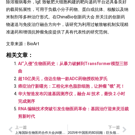
除溶瘤病毒外，IgE 致敏肥大细胞构建的靶向递药平台还具备良好
的载荷拓展性，可用于负载小分子药物、蛋白或抗体、核酸以及纳
米制剂等多种治疗形式。在ChinaBio创新药大会 所关注的创新药
物递送与免疫治疗融合方向中，该研究为利用过敏致敏机制实现精
准递药和增强抗肿瘤免疫提供了具有代表性的研究范例。
文章来源：BioArt
相关文章：
AI“入侵”生物医药史：从暴力破解到Transformer模型三部
曲
超10亿美元，信达生物一款ADC药物授权给罗氏
癌症治疗新曙光：工程化米色脂肪细胞，让肿瘤 “饿” 死！
华大智造发布闪速基因测序仪，融合 AI 技术，最快 2 小时
完成测序
RNA 编辑技术突破引发生物医药革命：基因治疗迎来灵活裁
剪新时代
上一篇
下一篇
上海国际生物医药合作大会|AI驱动表观遗传编辑与LNP递送集成突破，实现PCSK9基因沉默的半年级长效控制
2025年中国医药BD回顾：巨头领航，新锐破浪，出海潮驶入深水区