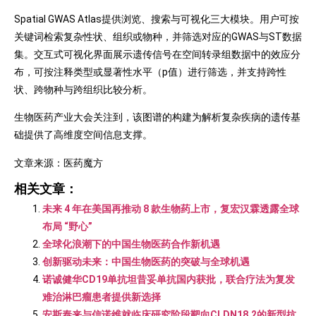
Spatial GWAS Atlas提供浏览、搜索与可视化三大模块。用户可按
关键词检索复杂性状、组织或物种，并筛选对应的GWAS与ST数据
集。交互式可视化界面展示遗传信号在空间转录组数据中的效应分
布，可按注释类型或显著性水平（p值）进行筛选，并支持跨性
状、跨物种与跨组织比较分析。
生物医药产业大会关注到，该图谱的构建为解析复杂疾病的遗传基
础提供了高维度空间信息支撑。
文章来源：医药魔方
相关文章：
未来 4 年在美国再推动 8 款生物药上市，复宏汉霖透露全球
布局 “野心”
全球化浪潮下的中国生物医药合作新机遇
创新驱动未来：中国生物医药的突破与全球机遇
诺诚健华CD19单抗坦昔妥单抗国内获批，联合疗法为复发
难治淋巴瘤患者提供新选择
安斯泰来与信诺维就临床研究阶段靶向CLDN18.2的新型抗