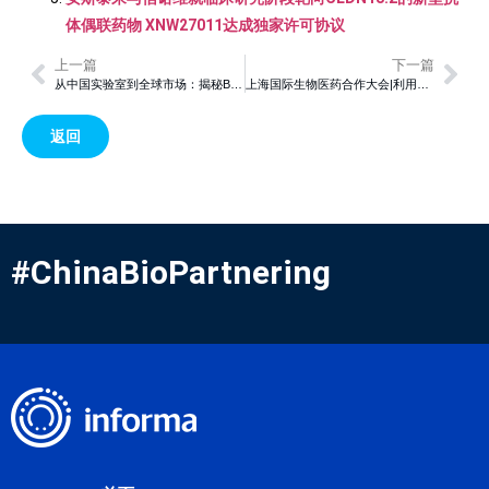
体偶联药物 XNW27011达成独家许可协议
上一篇
下一篇
从中国实验室到全球市场：揭秘Biotech出海背后的“加速器”与“隐形门槛”
上海国际生物医药合作大会|利用ctDNA描绘卵巢癌克隆演化，为耐药机制研究提供可追踪证据
返回
#ChinaBioPartnering