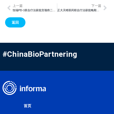
上一篇
下一篇
恒瑞PD-1联合疗法获批宫颈癌二线治疗，显著延长生存期并覆盖多亚组获益
正大天晴双药联合疗法获批晚期肾癌一线治疗，国产创新组合彰显显著临床优势
返回
#ChinaBioPartnering
首页