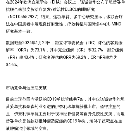
在2024年欧洲血液学会（EHA）会议上，诺诚健华公布了坦昔妥单
抗联合来那度胺治疗复发/难治性DLBCL的II期研究
（NCT05552937）结果。这项单臂、多中心研究显示，该联合疗
法在中国患者中展现良好耐受性，疗效特征与国际多中心L-MIND
研究基本一致。
数据截至2024年1月29日，独立评审委员会（IRC）评估的客观缓
解率（ORR）为73.1%，其中完全缓解（CR）率32.7%，部分缓解
（PR）率40.4%；研究者评估的ORR为69.2%，CR与PR率均为
34.6%。
市场竞争与适应症突破
目前全球范围内活跃的CD19单抗管线共7条，其中仅诺诚健华的坦
昔妥单抗和豪森药业引进的伊奈利珠单抗获批上市。值得注意的
是，伊奈利珠单抗主要用于视神经脊髓炎等自身免疫性疾病，而坦
昔妥单抗是首款获批肿瘤适应症的CD19单抗，填补了该靶点在血
液肿瘤治疗领域的空白。