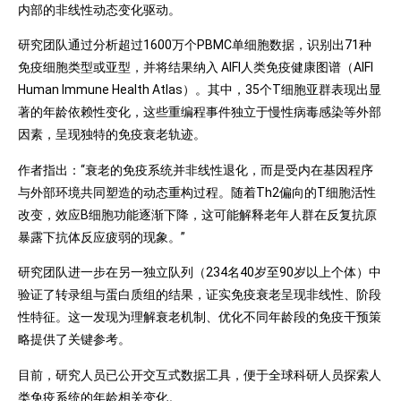
内部的非线性动态变化驱动。
研究团队通过分析超过1600万个PBMC单细胞数据，识别出71种
免疫细胞类型或亚型，并将结果纳入 AIFI人类免疫健康图谱（AIFI
Human Immune Health Atlas）。其中，35个T细胞亚群表现出显
著的年龄依赖性变化，这些重编程事件独立于慢性病毒感染等外部
因素，呈现独特的免疫衰老轨迹。
作者指出：“衰老的免疫系统并非线性退化，而是受内在基因程序
与外部环境共同塑造的动态重构过程。随着Th2偏向的T细胞活性
改变，效应B细胞功能逐渐下降，这可能解释老年人群在反复抗原
暴露下抗体反应疲弱的现象。”
研究团队进一步在另一独立队列（234名40岁至90岁以上个体）中
验证了转录组与蛋白质组的结果，证实免疫衰老呈现非线性、阶段
性特征。这一发现为理解衰老机制、优化不同年龄段的免疫干预策
略提供了关键参考。
目前，研究人员已公开交互式数据工具，便于全球科研人员探索人
类免疫系统的年龄相关变化。