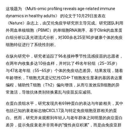
这项题为 《Multi-omic profiling reveals age-related immune
dynamics in healthy adults》 的论文于10月29日发表在
《Nature》杂志上，由艾伦免疫学研究所主导完成。研究团队利用
外周血单核细胞（PBMC）的单细胞RNA测序、基于Olink的血浆蛋
白组分析以及光谱流式分析，对300余名25至90岁健康个体的免疫
细胞特征进行了系统性剖析。
在纵向研究中，研究者追踪了96名接种季节性流感疫苗的志愿者，
在两年内收集多达10份血样，并对比了49名年轻组（25–35岁）
与47名老年组（55–65岁）个体的免疫动态差异。结果发现，随着
年龄增长，T细胞尤其是记忆性CD4⁺ T细胞发生显著的基因表达重
编程，辅助性T细胞（Th2）偏向增强，从而引发效应B细胞的异
常激活，导致抗体类别转换紊乱与疫苗反应减弱。
在蛋白质组水平，研究发现共有69种蛋白的表达与年龄相关，其中
包括已知的衰老标志物CXCL17及与特定免疫细胞亚群相关的蛋
白。然而，研究并未观察到年轻人与老年群体之间明显的炎症蛋白
差异，提示免疫衰老并非简单的“慢性炎症积累”，而是由免疫亚群