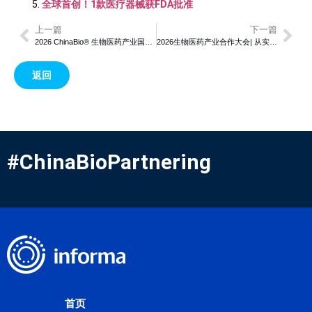
全球首创！1款医疗器械获FDA批准
上一篇
下一篇
2026 ChinaBio® 生物医药产业国际合作大会内容亮点与首批演讲企业阵容揭晓， 与1000+创新药专家共启全球合作新纪元
2026生物医药产业合作大会| 从实验室到临床策略：FIGNL1抑制或重塑肿瘤治疗格局
返回
#ChinaBioPartnering
首页