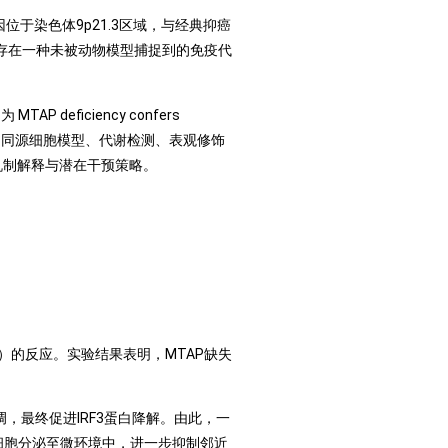
基因位于染色体9p21.3区域，与经典抑癌
能存在一种未被动物模型捕捉到的免疫代
eficiency confers
了生物信息学分析、同源细胞模型、代谢检测、表观修饰
机制解释与潜在干预策略。
AMP）的反应。实验结果表明，MTAP缺失
调，最终促进IRF3蛋白降解。由此，一
肿瘤细胞分泌至微环境中，进一步抑制邻近