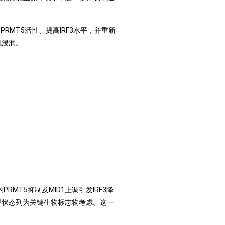
RMT5活性、提高IRF3水平，并重新
胞浸润。
MT5抑制及MID1上调引发IRF3降
P状态列为关键生物标志物考虑。这一