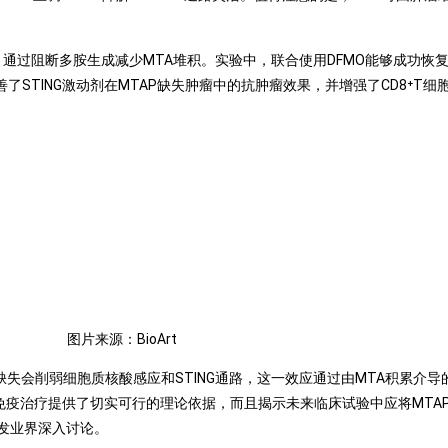
通过阻断多胺生成减少MTA堆积。实验中，联合使用DFMO能够成功恢复P
了STING激动剂在MTAP缺失肿瘤中的抗肿瘤效果，并增强了CD8⁺T细
图片来源：BioArt
削弱细胞质核酸感应和STING通路，这一效应通过由MTA积累介导的PR
免疫治疗提供了切实可行的理论依据，而且揭示未来临床试验中应将MTA
发业界深入讨论。