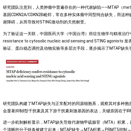
研究团队注意到，人类肿瘤中普遍存在的一种代谢缺陷——MTAP（methylth
基因CDKN2A/CDKN2B毗邻，常在多种实体瘤中同型纯合缺失，
谢障碍，从而导致对STING激动剂的天然耐受。
为了验证这一关联，中国医药大学（中国台湾）癌症生物学与精准治疗中心的 Mien
resistance to cytosolic nucleic acid sensing an
验证、蛋白稳态调控及动物实验等多层次手段，逐步揭示了MTAP缺失
研究团队构建了MTAP缺失与正常配对的同源细胞系，观察其对多种胞质核酸类刺激物
会显著抑制Ⅰ型干扰素及其下游干扰素刺激基因的表达，关键原因在于IR
进一步机制解析显示，MTAP缺失导致代谢物甲硫腺苷（MTA）积累，从
个清晰的分子链条被建立起来：MTAP缺失→MTA积累→PRMT5抑制→