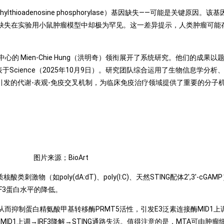
ioadenosine phosphorylase）基因缺失——可能是关键原因。该
而这种缺失在实验用小鼠肿瘤模型中却极为罕见。这一差异提示，人类肿瘤可
-Chie Hung（洪明奇）领衔展开了系统研究。他们的成果以题为 MTAP d
d STING agonists 发表于Science（2025年10月9日）。研究团队综合运用
引发的代谢-表观-免疫交叉机制，为临床免疫治疗领域提供了重要的分子
图片来源；BioArt
（如poly(dA:dT)、poly(I:C)、天然STING配体2′,3′-cG
F3蛋白水平的降低。
而抑制蛋白精氨酸甲基转移酶PRMT5活性，引发E3泛素连接酶MID1上
MID1上调→IRF3降解→STING通路失活。值得注意的是，MTA可由