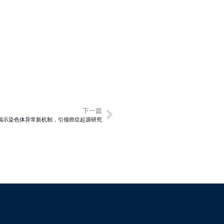
下一篇
GIC揭示染色体异常新机制，引领癌症起源研究