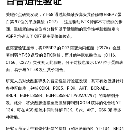
台普适性验证
关键位点研究发现，YT-58 通过其炔酰胺弹头共价修饰 RBBP7 蛋
白第 97 位的半胱氨酸（C97），这是驱动 BTK 降解不可或缺的步
骤。重组蛋白结合位点分析和基于活细胞的竞争性半胱氨酸定向
ABPP 均确认了 C97 是主要修饰位点。
点突变验证显示，将 RBBP7 的 C97 突变为丙氨酸（C97A）会显
著削弱 YT-58 诱导的 BTK 降解，而其他半胱氨酸位点（C116、
C166、C277）突变则无此影响。分子对接也显示 C97 位于蛋白表
面，易于与 YT-58 发生共价结合。
研究人员对炔酰胺弹头的普适性进行验证发现，其可有效促进针对
多种蛋白质（包括 CDK4、PDE5、PI3K、AKT、BCR-ABL、
BRD4、EGFR L858R、EGFR L858R/T790M/C797）的降解剂开
发。此外，将炔酰胺连接至泛激酶抑制剂 XO44 获得的化合物 YT-
134，可在 AGS 细胞中同时降解 PI3K、Syk、AKT、GSK-3β 等多
种激酶。
研究人员设计带有炔烃标签的探针（如泛激酶探针 YT-134、BRD4