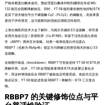
严格依赖蛋白酶体途径。预处理蛋白酶体抑制剂硼替佐米或 MG-
132 能完全阻断降解效应。同时，YT-58 能剂量依赖性地抑制 BTK
及其下游关键信号分子磷脂酶 Cγ2（PLCγ2）的磷酸化，其效果显
著优于伊布替尼，这与观察到的强效抗增殖活性相符。
上海生物医药技术大会了解到，为揭示关键的 E3 连接酶，研究者
采用共免疫沉淀 / 质谱联用（Co-IP/MS）和基于活性的蛋白质组
学（ABPP）两种互补策略。结果一致将组蛋白伴侣蛋白
RBBP7（也称为 RbAp46）锁定为与降解过程密切相关的核心 E3
连接酶。
在细胞中敲低（knockdown）RBBP7 可有效逆转 YT-58 对 BTK 的
降解作用。此外，YT-58 处理能显著增强 BTK 的多聚泛素化水
平，而这种增强效应在 RBBP7 被敲低后明显受损。免疫共沉淀实
验还证实，YT-58 能促进形成 RBBP7 – 降解剂 – BTK 三元复合
物。
RBBP7 的关键修饰位点与平