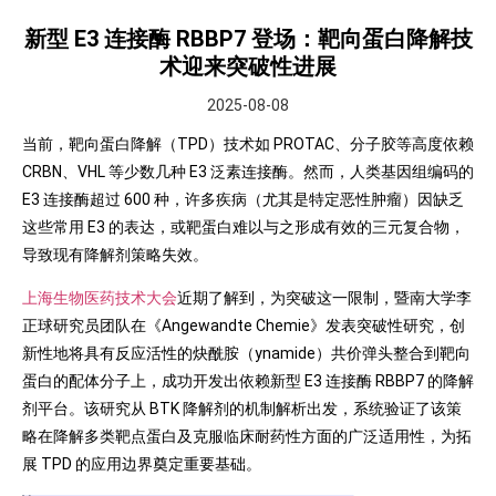
新型 E3 连接酶 RBBP7 登场：靶向蛋白降解技
术迎来突破性进展
2025-08-08
当前，靶向蛋白降解（TPD）技术如 PROTAC、分子胶等高度依赖
CRBN、VHL 等少数几种 E3 泛素连接酶。然而，人类基因组编码的
E3 连接酶超过 600 种，许多疾病（尤其是特定恶性肿瘤）因缺乏
这些常用 E3 的表达，或靶蛋白难以与之形成有效的三元复合物，
导致现有降解剂策略失效。
上海生物医药技术大会
近期了解到，为突破这一限制，暨南大学李
正球研究员团队在《Angewandte Chemie》发表突破性研究，创
新性地将具有反应活性的炔酰胺（ynamide）共价弹头整合到靶向
蛋白的配体分子上，成功开发出依赖新型 E3 连接酶 RBBP7 的降解
剂平台。该研究从 BTK 降解剂的机制解析出发，系统验证了该策
略在降解多类靶点蛋白及克服临床耐药性方面的广泛适用性，为拓
展 TPD 的应用边界奠定重要基础。