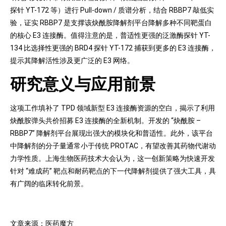
探针 YT-172 等）进行 Pull-down / 质谱分析，结合 RBBP7 敲低实
验，证实 RBBP7 是支撑该炔酰胺降解剂平台降解多种不同靶蛋白
的核心 E3 连接酶。值得注意的是，普适性更强的泛激酶探针 YT-
134 比选择性更强的 BRD4 探针 YT-172 捕获到更多的 E3 连接酶，
提示其降解活性涉及更广泛的 E3 网络。
研究意义与应用前景
这项工作填补了 TPD 领域新型 E3 连接酶资源的空白，揭示了利用
炔酰胺弹头共价招募 E3 连接酶的全新机制。开发的 “炔酰胺 –
RBBP7” 降解剂平台展现出强大的模块化和普适性。此外，该平台
中降解剂的分子量通常小于传统 PROTAC，有望改善其药物代谢动
力学性质。上海生物医药技术大会认为，这一创新策略为快速开发
针对 “难成药” 靶点和耐药靶点的下一代降解剂提供了强大工具，具
有广阔的临床转化前景。
文章来源：医药魔方