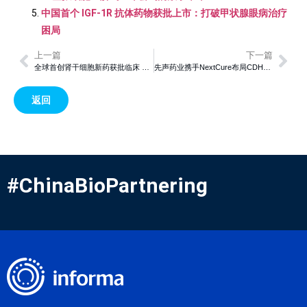
中国首个 IGF-1R 抗体药物获批上市：打破甲状腺眼病治疗
困局
上一篇
下一篇
全球首创肾干细胞新药获批临床 糖尿病肾病治疗迎“再生革命”
先声药业携手NextCure布局CDH6新靶点，交易金额最高达7.45亿美元
返回
#ChinaBioPartnering