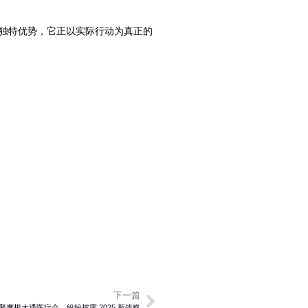
越能力与独特优势，它正以实际行动为真正的
下一篇
聚摩根大通医疗会，纷纷披露 2025 新战略