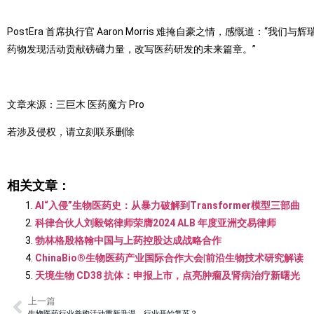
PostEra 首席执行官 Aaron Morris 难掩自豪之情，感慨道
药物发现活动贡献磅礴力量，改写医药研发的未来篇章。”
文章来源：三巨木 医药魔方 Pro
若涉及侵权，请立刻联系删除
相关文章：
AI“入侵”生物医药史：从暴力破解到Transformer模型三部曲
科律合伙人刘毅铭律师荣膺2024 ALB 年度亚洲交易律师
勃林格殷格翰中国与上药控股达成战略合作
ChinaBio®生物医药产业国际合作大会|前沿生物技术研究解读
天境生物 CD38 抗体：申报上市，点亮肿瘤及肾病治疗新曙光
上一篇
生物医药行业并购活动重新升温，行业开始复苏？