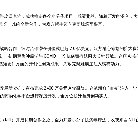
作战，一路攻坚克难，成功推进多个小分子项目，成绩斐然。随着研发的深入
意义非凡的全新合作，为双方携手迈向更高峰筑牢根基。
与辉瑞的现有战略合作，彼时合作潜在价值就已超 2.6 亿美元。双方精心筹划的
进，初期聚焦肿瘤学与 COVID – 19 抗病毒疗法两大关键领域。这座 AI
学与合成感知设计方面的开创性创新成果，为攻克疑难病症注入磅礴动力。
展新契机，宣布完成 2400 万美元 A 轮融资。这笔新鲜 “血液” 注入，让 
优先的药物化学平台进行深度开发，全方位提升自身创新实力。
究院（NIH）开启长期合作之旅，全力开发小分子抗病毒疗法，收获来自 NIH 的 