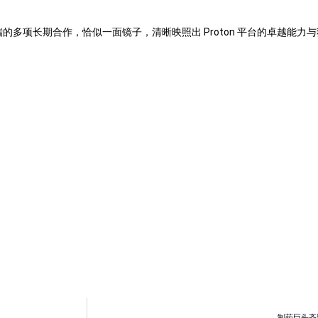
：“我们与辉瑞的多项长期合作，恰似一面镜子，清晰映照出 Proton 平台的卓
制药巨头齐