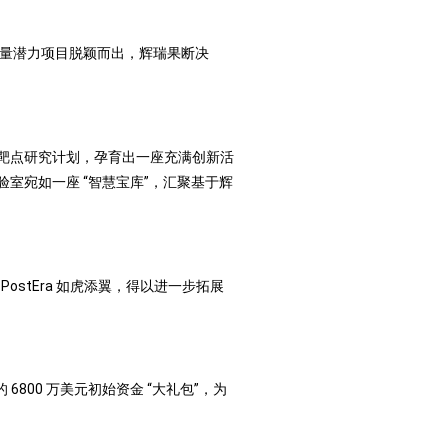
，大量潜力项目脱颖而出，辉瑞果断决
扩大多靶点研究计划，孕育出一座充满创新活
 实验室宛如一座 “智慧宝库”，汇聚基于辉
PostEra 如虎添翼，得以进一步拓展
6800 万美元初始资金 “大礼包”，为