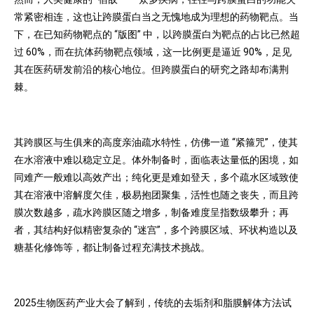
常紧密相连，这也让跨膜蛋白当之无愧地成为理想的药物靶点。当
下，在已知药物靶点的 “版图” 中，以跨膜蛋白为靶点的占比已然超
过 60%，而在抗体药物靶点领域，这一比例更是逼近 90%，足见
其在医药研发前沿的核心地位。但跨膜蛋白的研究之路却布满荆
棘。
其跨膜区与生俱来的高度亲油疏水特性，仿佛一道 “紧箍咒”，使其
在水溶液中难以稳定立足。体外制备时，面临表达量低的困境，如
同难产一般难以高效产出；纯化更是难如登天，多个疏水区域致使
其在溶液中溶解度欠佳，极易抱团聚集，活性也随之丧失，而且跨
膜次数越多，疏水跨膜区随之增多，制备难度呈指数级攀升；再
者，其结构好似精密复杂的 “迷宫”，多个跨膜区域、环状构造以及
糖基化修饰等，都让制备过程充满技术挑战。
2025生物医药产业大会了解到，传统的去垢剂和脂膜解体方法试