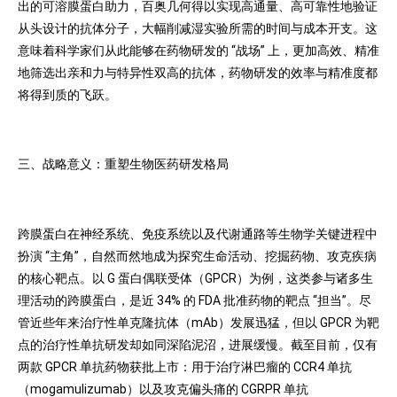
出的可溶膜蛋白助力，百奥几何得以实现高通量、高可靠性地验证
从头设计的抗体分子，大幅削减湿实验所需的时间与成本开支。这
意味着科学家们从此能够在药物研发的 “战场” 上，更加高效、精准
地筛选出亲和力与特异性双高的抗体，药物研发的效率与精准度都
将得到质的飞跃。
三、战略意义：重塑生物医药研发格局
跨膜蛋白在神经系统、免疫系统以及代谢通路等生物学关键进程中
扮演 “主角”，自然而然地成为探究生命活动、挖掘药物、攻克疾病
的核心靶点。以 G 蛋白偶联受体（GPCR）为例，这类参与诸多生
理活动的跨膜蛋白，是近 34% 的 FDA 批准药物的靶点 “担当”。尽
管近些年来治疗性单克隆抗体（mAb）发展迅猛，但以 GPCR 为靶
点的治疗性单抗研发却如同深陷泥沼，进展缓慢。截至目前，仅有
两款 GPCR 单抗药物获批上市：用于治疗淋巴瘤的 CCR4 单抗
（mogamulizumab）以及攻克偏头痛的 CGRPR 单抗