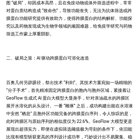
图 “破局”，却因成本高昂，且在免疫动物或体外筛选进程中，常常
对蛋白质结构造成 “致命伤”，导致功能丧失，无法为抗体筛选或跨
膜蛋白功能研究提供有效助力，使得跨膜蛋白的结构解析、功能探
究以及药物发现成为生物学领域的顽固难题，给免疫学研究与药物
筛选工作蒙上厚重阴影。
二、破局之策：AI 驱动跨膜蛋白可溶化改造
百奥几何另辟蹊径，祭出技术 “利剑”。其技术方案宛如一场精细的
“分子手术”，首先精准固定跨膜蛋白的胞内与胞外区域，紧接着让
GeoFlow 生成式 AI 蛋白大模型大显身手，针对亲油疏水的跨膜区
展开水溶化的从头设计。一番 “雕琢” 之后，成功构建出能在水溶液
中安然 “栖息” 且胞外区功能完备的跨膜蛋白序列，令人惊叹的是，
此时跨膜区与原始序列的相似度仅为 22.6%。GeoFlow 大模型更是
展现出超强实力，即便在虚拟筛选阈值极为苛刻的条件下，依旧能
比现有模型斩获更高的序列设计成功率，巧妙设计出不易聚集、稳