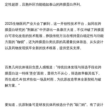
定性超群，且胞外区功能稳如泰山的跨膜蛋白序列。
2025生物医药产业大会了解到，这一开创性技术平台，如同在跨
膜蛋白研究的 “荆棘丛” 中开辟出一条康庄大道，不仅冲破了跨膜蛋
白可溶化改造的技术瓶颈，挣脱传统方法在维持蛋白稳定性与功能
方面的 “枷锁”，还为跨膜蛋白类抗原的高通量抗体筛选、从头设计
以及药物发现筑牢全新的技术根基，提供坚实支撑。
百奥几何抗体项目负责人感慨道：“传统抗体发现与筛选手段在跨
膜蛋白这一特殊‘堡垒’面前，显得力不从心，筛选效率极其低下。
而生成式 AI 技术恰似一场及时雨，为抗原改造带来全新契机与破
解方案。”
要知道，抗原制备可是研发抗体药候选分子的 “敲门砖”。有了设计