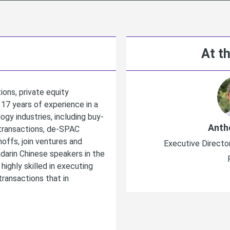
At th
ons, private equity
17 years of experience in a
ogy industries, including buy-
Anth
e transactions, de-SPAC
noffs, join ventures and
Executive Directo
darin Chinese speakers in the
ighly skilled in executing
ransactions that in