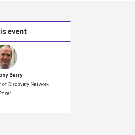
is event
ony Barry
Matthias Mül
r of Discovery Network
SVP, Head Global BD & A
Pfizer
Merck K