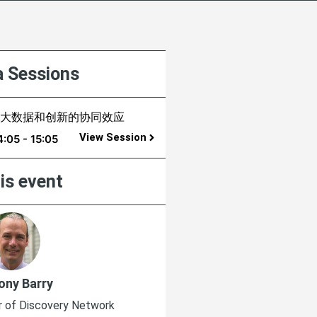
 Sessions
大数据和创新的协同效应
View Session
4:05 - 15:05
is event
ony Barry
Matthias Mül
r of Discovery Network
SVP, Head Global BD & A