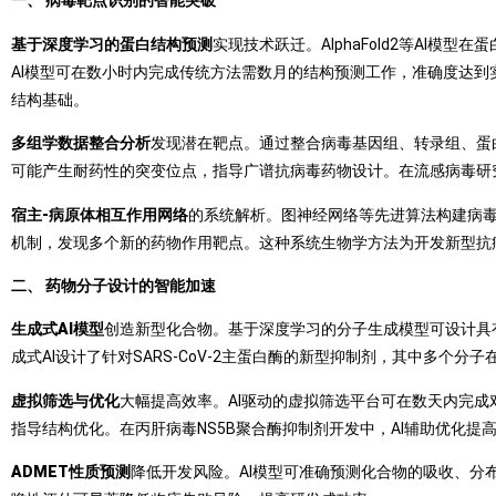
一、 病毒靶点识别的智能突破
基于深度学习的蛋白结构预测
实现技术跃迁。AlphaFold2等A
AI模型可在数小时内完成传统方法需数月的结构预测工作，准确度达到实
结构基础。
多组学数据整合分析
发现潜在靶点。通过整合病毒基因组、转录组、蛋
可能产生耐药性的突变位点，指导广谱抗病毒药物设计。在流感病毒研究
宿主-病原体相互作用网络
的系统解析。图神经网络等先进算法构建病毒
机制，发现多个新的药物作用靶点。这种系统生物学方法为开发新型抗
二、 药物分子设计的智能加速
生成式AI模型
创造新型化合物。基于深度学习的分子生成模型可设计具
成式AI设计了针对SARS-CoV-2主蛋白酶的新型抑制剂，其中多个
虚拟筛选与优化
大幅提高效率。AI驱动的虚拟筛选平台可在数天内完成
指导结构优化。在丙肝病毒NS5B聚合酶抑制剂开发中，AI辅助优化
ADMET性质预测
降低开发风险。AI模型可准确预测化合物的吸收、