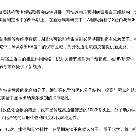
I模型在蛋白质结构预测领域取得突破性进展，可快速精准预测病毒蛋白三维结
验测定水平的90%以上。在新冠病毒研究中，AI辅助解析了S蛋白与AC
白质组等多维度数据，AI算法可识别病毒复制必需基因和宿主依赖因子。
中，AI识别出HA蛋白的保守区域，为开发通用流感疫苗提供新思路。
与宿主蛋白的相互作用网络，识别关键节点作为干预靶点。在HIV研究中
病毒策略提供了新视角。
有特定性质的化合物分子。通过强化学习优化分子结构，提高与靶点的结
分子在实验中显示出纳摩尔级别的抑制活性。
对数亿化合物的筛选，效率是传统高通量筛选的1000倍以上。分子动力
提高了化合物的口服生物利用度和代谢稳定性。
分布、代谢、排泄和毒性特性，在早期淘汰不良候选分子。量子化学计算与