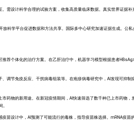
验证。需设计科学合理的试验方案，收集高质量临床数据。真实世界证据补
开放科学平台促进数据和方法共享。国际多中心研究加速证据生成。公私
可推荐个体化的治疗方案。在乙肝治疗中，机器学习模型根据患者HBsAg
子、调节免疫反应、干扰病毒组装等。在疱疹病毒研究中，AI发现可抑制
上市药物的新用途。在新冠疫情期间，AI快速筛选了数千种已上市药物，
间。
感疫苗设计中，AI预测了可能流行的毒株，指导疫苗株选择。mRNA疫苗