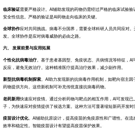
临床验证
需要严格设计。AI辅助发现的药物仍需经过严格的临床试验
安全性信息。严格的验证是AI药物走向临床的关键。
全球协作
应对共同挑战。病毒不分国界，需要全球科研人员共同应对。
发。全球协作是应对病毒威胁的必由之路。
六、 发展前景与应用拓展
个性化抗病毒治疗
。基于患者基因型、免疫状态、共病情况等特征，AI
反应，避免无效治疗。这种精准医疗提高治疗效果，减少副作用。
新型抗病毒机制探索
。AI助力发现新的抗病毒作用机制，如靶向宿主因
药物提供方向。这些新机制可补充传统直接抗病毒药物。
老药新用
快速应对疫情。通过分析药物与靶点的相互作用，AI可发现已
子，为快速应对疫情提供了候选方案。这种方法可显著缩短新药开发时
疫苗设计优化
。AI辅助抗原设计，提高疫苗的免疫原性和广谱性。在流
效率和稳定性。智能疫苗设计有望提高疫苗保护效果。