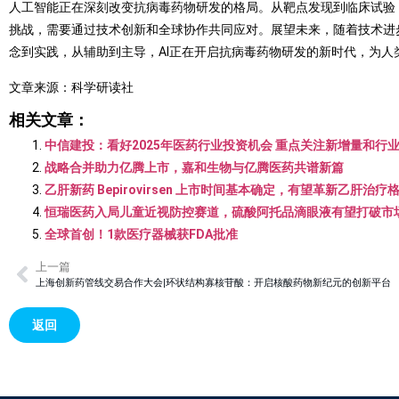
人工智能正在深刻改变抗病毒药物研发的格局。从靶点发现到临床试验
挑战，需要通过技术创新和全球协作共同应对。展望未来，随着技术进
念到实践，从辅助到主导，AI正在开启抗病毒药物研发的新时代，为人
文章来源：科学研读社
相关文章：
中信建投：看好2025年医药行业投资机会 重点关注新增量和行
战略合并助力亿腾上市，嘉和生物与亿腾医药共谱新篇
乙肝新药 Bepirovirsen 上市时间基本确定，有望革新乙肝治疗
恒瑞医药入局儿童近视防控赛道，硫酸阿托品滴眼液有望打破市
全球首创！1款医疗器械获FDA批准
上一篇
上海创新药管线交易合作大会|环状结构寡核苷酸：开启核酸药物新纪元的创新平台
返回