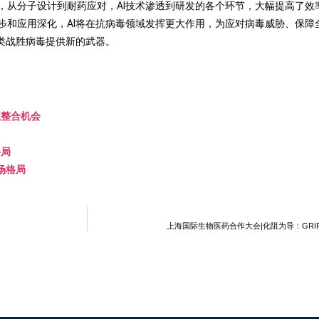
，从分子设计到耐药应对，AI技术渗透到研发的各个环节，大幅提高了效
步和应用深化，AI将在抗病毒领域发挥更大作用，为应对病毒威胁、保障
类战胜病毒提供新的武器。
业整合机会
格局
场格局
上海国际生物医药合作大会|化阻为导：GRI