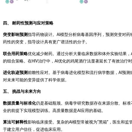
四、 耐药性预测与应对策略
突变影响预测
指导药物设计。AI模型分析病毒基因序列，预测突变对药
药性的突变，指导设计具有更广谱活性的分子。
联合用药策略
优化减少耐药。通过分析大量临床数据和体外实验结果，
的组合策略。在HIV治疗中，AI优化的鸡尾酒疗法显著延长了有效治疗
进化轨迹预测
前瞻性应对。基于病毒进化模型和流行病学数据，AI预测
对未来可能的变异提供了科学依据。
五、 挑战与未来方向
数据质量与标准化
仍是基础瓶颈。病毒学研究数据存在来源分散、标准
全的前提下实现模型训练。高质量数据是AI应用的基础。
算法可解释性
影响临床接受。复杂的AI模型常被视为“黑箱”，医生和
于建立用户信任，促进临床应用。