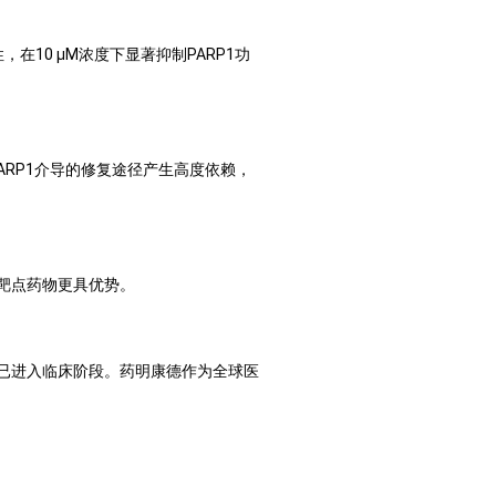
在10 μM浓度下显著抑制PARP1功
ARP1介导的修复途径产生高度依赖，
靶点药物更具优势。
条已进入临床阶段。药明康德作为全球医