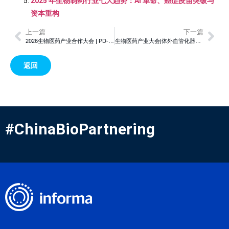
2025 年生物制药行业七大趋势：AI 革命、癌症疫苗突破与
资本重构
上一篇
下一篇
2026生物医药产业合作大会 | PD-1/PD-L1免疫疗法新突破：PPP2R1A突变或可预测卵巢透明细胞癌患者免疫治疗长生存期
生物医药产业大会|体外血管化器官芯片技术的最新进展
返回
#ChinaBioPartnering