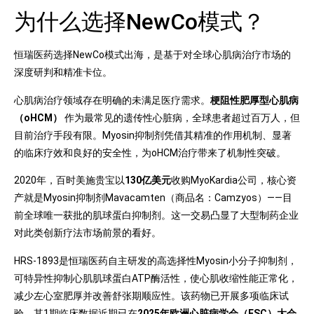
为什么选择NewCo模式？
恒瑞医药选择NewCo模式出海，是基于对全球心肌病治疗市场的
深度研判和精准卡位。
心肌病治疗领域存在明确的未满足医疗需求。
梗阻性肥厚型心肌病
（oHCM）
作为最常见的遗传性心脏病，全球患者超过百万人，但
目前治疗手段有限。Myosin抑制剂凭借其精准的作用机制、显著
的临床疗效和良好的安全性，为oHCM治疗带来了机制性突破。
2020年，百时美施贵宝以
130亿美元
收购MyoKardia公司，核心资
产就是Myosin抑制剂Mavacamten（商品名：Camzyos）——目
前全球唯一获批的肌球蛋白抑制剂。这一交易凸显了大型制药企业
对此类创新疗法市场前景的看好。
HRS-1893是恒瑞医药自主研发的高选择性Myosin小分子抑制剂，
可特异性抑制心肌肌球蛋白ATP酶活性，使心肌收缩性能正常化，
减少左心室肥厚并改善舒张期顺应性。该药物已开展多项临床试
验，其1期临床数据近期已在
2025年欧洲心脏病学会（ESC）大会