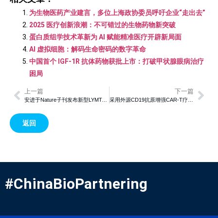
为生物医药产业建言，多位上海政协委员呼吁企业“走出去”
2025 医疗创新浪潮：不可错过的生物药物新突破
蛋白质组学技术革新为 AI 赋能精准医疗开辟新局面
AI 虚拟细胞：解码生命密码的数字革命
中国首个 IGF-1R 抗体药物获批上市：打破甲状腺眼病治疗
困局
上一篇
下一篇
安进于Nature子刊发布新型LYMTAC蛋白降解技术，突破膜蛋白靶向治疗瓶颈
采用外源CD19抗原增强CAR-T疗法在儿童B细胞白血病中的临床应用
返回
#ChinaBioPartnering