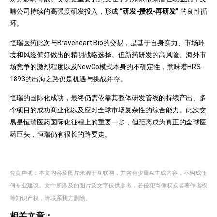
哺公司持续的高强度研发投入，形成
“研发-授权-再研发”
的良性循
环。
恒瑞医药此次与Braveheart Bio的交易，是基于自身实力、市场环
境和风险偏好做出的精明战略选择。但新药研发的高风险、海外市
场竞争的激烈程度以及NewCo模式本身的不确定性，意味着HRS-
1893的出海之路仍是机遇与挑战并存。
恒瑞的国际化成功，最终仍需依靠其整体研发管线的持续产出、多
个项目的成功商业化以及应对全球市场复杂性的综合能力。此次交
易是恒瑞医药国际化征程上的重要一步，但距离成为真正的全球医
药巨头，恒瑞仍有很长的路要走。
免责声明：本文内容及图片来源于互联网，并含有少量AI生成内容，不构成任
何专业建议。文中所涉及的图片及文字仅供参考，若侵犯肖像权或者著作者权
等知识产权，请联系我方删除。
相关文章：