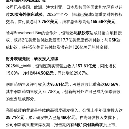
全球临床布局加速扩张
公司已在美国、欧洲、澳大利亚、日本及韩国等国家和地区启动超
过
20项海外临床试验
。2025年至今，恒瑞已完成3笔重要对外授权
交易，首付款总计
7.75亿美元
，潜在总金额高达
155.58亿美元
。
除与Braveheart Bio的合作外，恒瑞还与
默沙东
达成脂蛋白项目授
权，获得2亿美元首付款及最高17.7亿美元里程碑付款；与
GSK
达
成协议，获得5亿美元首付款及潜在约120亿美元的总金额。
财务表现亮眼，研发投入持续
2025年上半年，恒瑞医药实现营业收入
157.61亿元
，同比增长
15.88%；净利润
44.50亿元
，同比增长29.67%。
创新药销售及许可收入达
95.61亿元
，占总营收比重高达
60.66%
。
其中创新药销售收入75.70亿元，创新药对外许可已成为恒瑞营收
的重要组成部分。
亮眼成绩的背后是持续的高强度研发投入。公司上半年研发投入达
38.71亿元
，累计研发投入已超
480亿元
。在高研发投入支撑下，
公司创新成果迎来爆发期，报告期内有
6款1类创新药
获批上市。