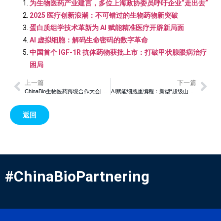
为生物医药产业建言，多位上海政协委员呼吁企业“走出去”
2025 医疗创新浪潮：不可错过的生物药物新突破
蛋白质组学技术革新为 AI 赋能精准医疗开辟新局面
AI 虚拟细胞：解码生命密码的数字革命
中国首个 IGF-1R 抗体药物获批上市：打破甲状腺眼病治疗
困局
上一篇
下一篇
ChinaBio生物医药跨境合作大会|双特异性抗体泽尼达妥单抗：精准治疗HER2高表达晚期及转移胆道癌的新希望
AI赋能细胞重编程：新型“超级山中因子”问世，效率跃升50倍
返回
#ChinaBioPartnering