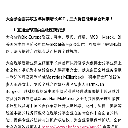
大会参会嘉宾较去年同期增长40%，三大价值引爆参会热潮！
直通全球顶尖生物医药资源
大会背靠Bio-Europe资源，强生、罗氏、辉瑞、MSD、Merck、BI
等国际生物医药公司巨头Global高管参会出席，可集中了解MNC战
略，深入探讨合作机会从而拓展全球视野。
大会现场邀请亚盛医药董事长兼首席执行官杨大俊博士分享亚盛上
市之旅；易凯资本创始合伙人洪蔼琳女士、默克集团全球业务发展
与联盟管理高级副总裁Matthias Müllenbeck、强生亚太区创新负
责人王丹女士、罗氏全球合作部亚洲区负责人Harm-Jan
Borgeld、勃林格殷格翰中国生物药业总经理臧雨果博士以及默沙
东商务发展副总裁Grace Han McMahon女士将共同就全球生物技
术展望以及与中国的合作创新展开头脑风暴。此外，科律、美富等
经验丰富的服务商也将在现场分享企业在国际合作中会面临的风
险，提供专业的法律与知识产权建议，为企业发展保驾护航。全体
大会详细议程可点击
https://www.cbpfcn.com/apr-23
查看详细