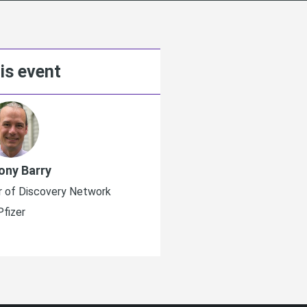
is event
ony Barry
Matthias Mül
r of Discovery Network
SVP, Head Global BD & A
Pfizer
Merck K