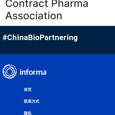
Contract Pharma
Association
#ChinaBioPartnering
首页
联系方式
隐私