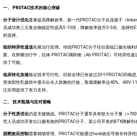
一、 PROTAC技术的核心突破
分子设计优化
显著提高降解效率。新一代PROTAC分子在连接子（li
员成功将三元复合物稳定性提高5-10倍，降解效率提升3-5倍。选择性
的选择。
组织特异性递送
拓展治疗应用。传统PROTAC分子往往面临口服生
案。在肿瘤治疗中，抗体-PROTAC偶联物（Ab-PROTAC）可特
供了可能。
临床转化加速
验证技术可行性。目前全球已有超过20个PROTAC药物
受体阳性乳腺癌中显示出令人鼓舞的疗效，客观缓解率达40%。ARV-
泛应用提供了有力支持。
二、 技术瓶颈与应对策略
分子性质优化
仍是关键挑战。PROTAC分子通常具有较大分子量（>7
究人员成功开发出口服有效的PROTAC分子。某公司开发的BTK降解
脱靶效应控制
需要精细管理。PROTAC可能通过hook效应导致非