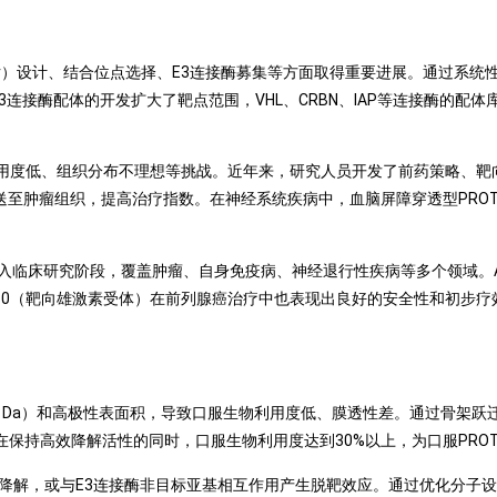
nker）设计、结合位点选择、E3连接酶募集等方面取得重要进展。通过系
E3连接酶配体的开发扩大了靶点范围，VHL、CRBN、IAP等连接酶的
物利用度低、组织分布不理想等挑战。近年来，研究人员开发了前药策略、
异性递送至肿瘤组织，提高治疗指数。在神经系统疾病中，血脑屏障穿透型PR
进入临床研究阶段，覆盖肿瘤、自身免疫病、神经退行性疾病等多个领域。A
110（靶向雄激素受体）在前列腺癌治疗中也表现出良好的安全性和初步疗效
00 Da）和高极性表面积，导致口服生物利用度低、膜透性差。通过骨架
剂在保持高效降解活性的同时，口服生物利用度达到30%以上，为口服PRO
特异性降解，或与E3连接酶非目标亚基相互作用产生脱靶效应。通过优化分