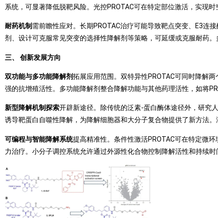
系统，可显著降低脱靶风险。光控PROTAC可在特定部位激活，实现时
耐药机制
需前瞻性应对。长期PROTAC治疗可能导致靶点突变、E3连
剂、设计可克服常见突变的选择性降解剂等策略，可延缓或克服耐药。多
三、 创新发展方向
双功能与多功能降解剂
拓展应用范围。双特异性PROTAC可同时降解
强的抗增殖活性。多功能降解剂整合降解功能与其他药理活性，如将PR
新型降解机制探索
开辟新途径。除传统的泛素-蛋白酶体途径外，研究人
诱导靶蛋白自噬性降解，为降解细胞器和大分子复合物提供了新方法。溶
可编程与智能降解系统
提高精准性。条件性激活PROTAC可在特定微
力治疗。小分子调控系统允许通过外源性化合物控制降解活性和持续时