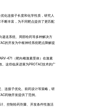
统性优化连接子长度和化学性质，研究人
配体库不断丰富，为不同靶点提供了更匹配
靶向递送系统、局部给药等多种解决方
OTAC的开发为中枢神经系统靶点降解提
RV-471（靶向雌激素受体）在激素
。这些临床进展为PROTAC技术的广
跃迁、连接子优化、前药设计等策略，研
TAC药物开发提供了范例。
子设计、控制给药剂量、开发条件性激活