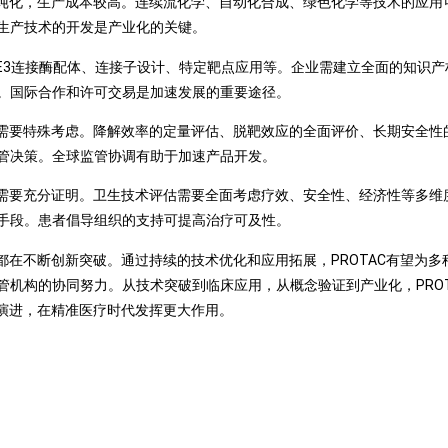
杂纯化，生产成本较高。连续流化学、自动化合成、绿色化学等技术的应
生产技术的开发是产业化的关键。
绕E3连接酶配体、连接子设计、特定靶点应用等。企业需建立全面的知识
。国际合作和许可交易是加速发展的重要途径。
价需要特殊考虑。降解效率的定量评估、脱靶效应的全面评价、长期安全
管决策。全球监管协调有助于加速产品开发。
值需要充分证明。卫生技术评估需要全面考虑疗效、安全性、经济性等多
手段。患者倡导组织的支持可提高治疗可及性。
节都在不断创新突破。通过持续的技术优化和应用拓展，PROTAC有望为
机构的协同努力。从技术突破到临床应用，从概念验证到产业化，PRO
续演进，在精准医疗时代发挥更大作用。