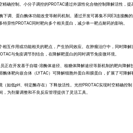
空精确控制。小分子调控的PROTAC通过外源性化合物控制降解活性，提
接酶下调、蛋白酶体功能改变等耐药机制。通过开发可募集不同E3连接酶的
特异性PROTAC同时靶向多个相关蛋白，减少单一靶点耐药的影响。
两个相互作用或功能相关的靶点，产生协同效应。在肿瘤治疗中，同时降解激
OTAC与免疫调节剂结合，在降解靶蛋白的同时调节免疫微环境。
员正在开发基于自噬-溶酶体途径、核糖体降解途径等新机制的靶向降解技
酶体靶向嵌合体（LYTAC）可降解细胞外蛋白和膜蛋白，扩展了可降解
环境（如低pH、特定酶存在）下释放活性。光控PROTAC实现时空精确控
间，为剂量调整和不良反应管理提供了灵活工具。