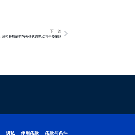
下一篇
DH：调控肿瘤耐药的关键代谢靶点与干预策略
隐私
使用条款
条款与条件