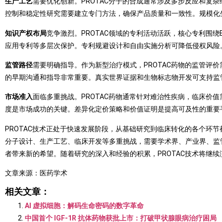
生产工艺
需要优化创新。PROTAC分子的合成通常涉及多步反应和复
控制和稳定性研究需要建立专门方法，确保产品质量和一致性。规模化
知识产权布局
竞争激烈。PROTAC领域的专利活动活跃，核心专利围
应用专利等多层次保护。专利规避设计和自由实施分析可降低侵权风险
监管路径
需要明确指导。作为新型治疗模式，PROTAC药物的监管评
的早期沟通和指导非常重要。真实世界证据和生物标志物开发可支持监
市场准入
面临多重挑战。PROTAC药物通常针对难治性疾病，临床价
度是市场成功的关键。差异化定价策略和价值证明是提高可及性的重要
PROTAC技术正处于快速发展阶段，从基础研究到临床转化的各个环
分子设计、生产工艺、临床开发等多重挑战，需要学术界、产业界、监管
者带来新的希望。随着研究的深入和经验的积累，PROTAC技术将继
文章来源：医药学术
相关文章：
AI 虚拟细胞：解码生命密码的数字革命
中国首个 IGF-1R 抗体药物获批上市：打破甲状腺眼病治疗困局