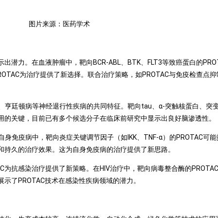
图片来源：医药学术
出潜力。在血液肿瘤中，靶向BCR-ABL、BTK、FLT3等致癌蛋白的PR
ROTAC为治疗提供了新选择。联合治疗策略，如PROTAC与免疫检查
亨廷顿病等神经退行性疾病的共同特征。靶向tau、α-突触核蛋白、突变
应用的关键，目前已有多个候选分子在临床前研究中显示出良好脑渗透性。
免疫病中，靶向炎症关键调节因子（如IKK、TNF-α）的PROTAC
远和持久的治疗效果。这为自身免疫病的治疗提供了新思路。
C为抗感染治疗提供了新策略。在HIV治疗中，靶向病毒整合酶的PROT
展示了PROTAC技术在感染性疾病领域的潜力。