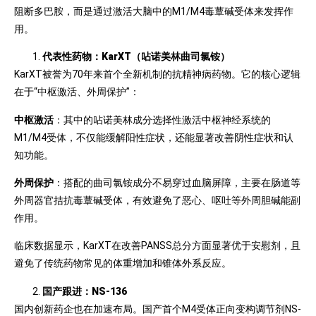
阻断多巴胺，而是通过激活大脑中的M1/M4毒蕈碱受体来发挥作
用。
代表性药物：KarXT（呫诺美林曲司氯铵）
KarXT被誉为70年来首个全新机制的抗精神病药物。它的核心逻辑
在于“中枢激活、外周保护”：
中枢激活
：其中的呫诺美林成分选择性激活中枢神经系统的
M1/M4受体，不仅能缓解阳性症状，还能显著改善阴性症状和认
知功能。
外周保护
：搭配的曲司氯铵成分不易穿过血脑屏障，主要在肠道等
外周器官拮抗毒蕈碱受体，有效避免了恶心、呕吐等外周胆碱能副
作用。
临床数据显示，KarXT在改善PANSS总分方面显著优于安慰剂，且
避免了传统药物常见的体重增加和锥体外系反应。
国产跟进：NS-136
国内创新药企也在加速布局。国产首个M4受体正向变构调节剂NS-