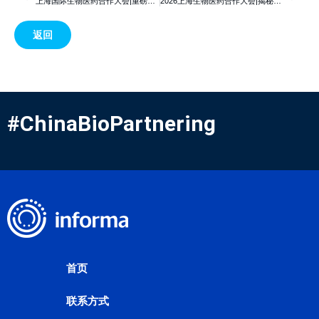
上海国际生物医药合作大会|重磅新政落地！罕见病药物研发迎来“专属快车道”
2026上海生物医药合作大会|揭秘创新药诞生：一场科学与时间的漫长远征
返回
#ChinaBioPartnering
首页
联系方式