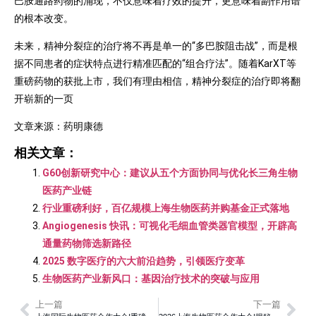
巴胺通路药物的涌现，不仅意味着疗效的提升，更意味着副作用谱
的根本改变。
未来，精神分裂症的治疗将不再是单一的“多巴胺阻击战”，而是根
据不同患者的症状特点进行精准匹配的“组合疗法”。随着KarXT等
重磅药物的获批上市，我们有理由相信，精神分裂症的治疗即将翻
开崭新的一页
文章来源：药明康德
相关文章：
G60创新研究中心：建议从五个方面协同与优化长三角生物
医药产业链
行业重磅利好，百亿规模上海生物医药并购基金正式落地
Angiogenesis 快讯：可视化毛细血管类器官模型，开辟高
通量药物筛选新路径
2025 数字医疗的六大前沿趋势，引领医疗变革
生物医药产业新风口：基因治疗技术的突破与应用
上一篇
下一篇