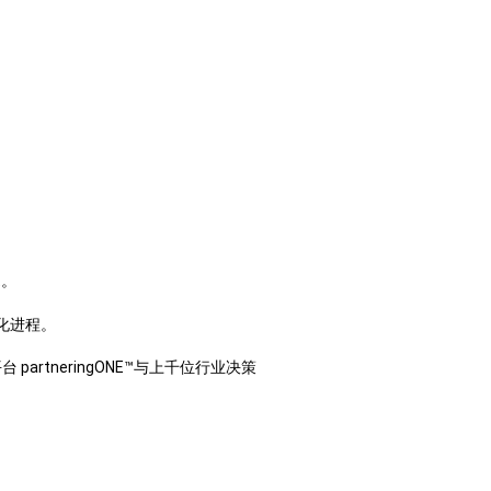
t。
化进程。
artneringONE™与上千位行业决策