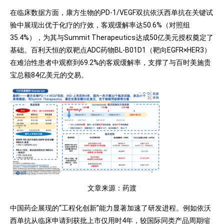
在临床数据方面，康方生物的PD-1/VEGF双抗依沃西单抗在关键试
验中展现出优于化疗的疗效，客观缓解率达50.6%（对照组
35.4%），为其与Summit Therapeutics达成50亿美元授权奠定了
基础。百利天恒的双靶点ADC药物BL-B01D1（靶向EGFR×HER3）
在难治性患者中观察到69.2%的客观缓解率，支撑了与百时美施贵
宝总额84亿美元的交易。
文章来源：药渡
中国药企展现的“工程化创新”能力显著加速了研发进程。例如依沃
西单抗从临床申请到获批上市仅用时4年，较国际同类产品周期缩