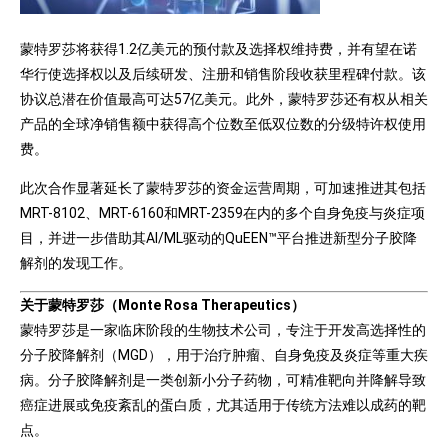
蒙特罗莎将获得1.2亿美元的预付款及选择权维持费，并有望在诺
华行使选择权以及后续研发、注册和销售阶段收获里程碑付款。该
协议总潜在价值最高可达57亿美元。此外，蒙特罗莎还有权从相关
产品的全球净销售额中获得高个位数至低双位数的分级特许权使用
费。
此次合作显著延长了蒙特罗莎的资金运营周期，可加速推进其包括
MRT-8102、MRT-6160和MRT-2359在内的多个自身免疫与炎症项
目，并进一步借助其AI/ML驱动的QuEEN™平台推进新型分子胶降
解剂的发现工作。
关于蒙特罗莎（Monte Rosa Therapeutics）
蒙特罗莎是一家临床阶段的生物技术公司，专注于开发高选择性的
分子胶降解剂（MGD），用于治疗肿瘤、自身免疫及炎症等重大疾
病。分子胶降解剂是一类创新小分子药物，可精准靶向并降解导致
癌症进展或免疫紊乱的蛋白质，尤其适用于传统方法难以成药的靶
点。